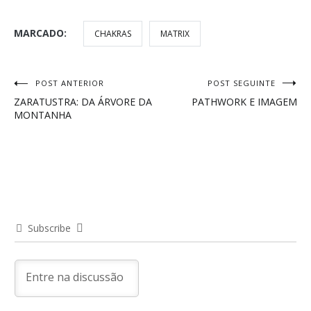
MARCADO:
CHAKRAS
MATRIX
Navegação
POST ANTERIOR
POST SEGUINTE
ZARATUSTRA: DA ÁRVORE DA
PATHWORK E IMAGEM
de
MONTANHA
Post
Subscribe