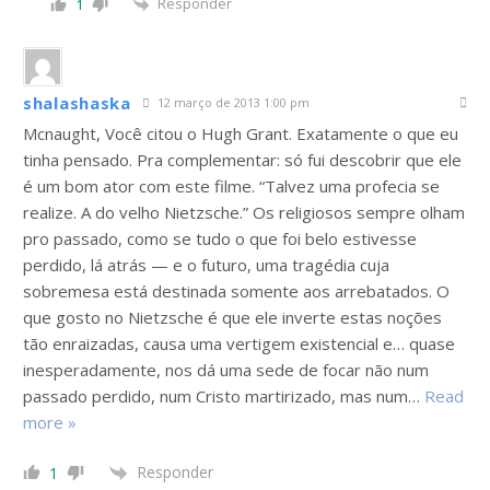
Responder
1
shalashaska
12 março de 2013 1:00 pm
Mcnaught, Você citou o Hugh Grant. Exatamente o que eu
tinha pensado. Pra complementar: só fui descobrir que ele
é um bom ator com este filme. “Talvez uma profecia se
realize. A do velho Nietzsche.” Os religiosos sempre olham
pro passado, como se tudo o que foi belo estivesse
perdido, lá atrás — e o futuro, uma tragédia cuja
sobremesa está destinada somente aos arrebatados. O
que gosto no Nietzsche é que ele inverte estas noções
tão enraizadas, causa uma vertigem existencial e… quase
inesperadamente, nos dá uma sede de focar não num
passado perdido, num Cristo martirizado, mas num
…
Read
more »
Responder
1