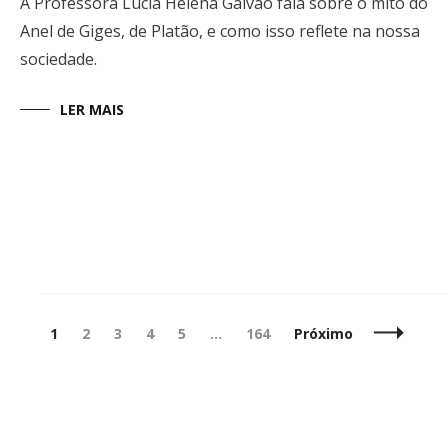
A Professora Lúcia Helena Galvão fala sobre o mito do
Anel de Giges, de Platão, e como isso reflete na nossa
sociedade.
LER MAIS
Navegação
Página
Página
Página
Página
Página
Página
1
2
3
4
5
…
164
Próximo
de
Posts