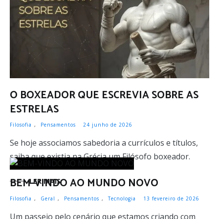
O BOXEADOR QUE ESCREVIA SOBRE AS
ESTRELAS
Filosofia
,
Pensamentos
24 junho de 2026
Se hoje associamos sabedoria a currículos e títulos,
saiba que existia na Grécia um Filósofo boxeador.
BEM-VINDO AO MUNDO NOVO
LER MAIS
Filosofia
,
Geral
,
Pensamentos
,
Tecnologia
13 fevereiro de 2026
Um passeio pelo cenário que estamos criando com