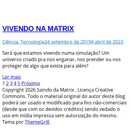
VIVENDO NA MATRIX
Ciência
,
Tecnologia
24 setembro de 2019
4 abril de 2023
Será que estamos vivendo numa simulação? Um
universo criado pra nos enganar, nos prender ou nos
proteger de algo que existe para além?
Ler mais
Navegação
Página
Página
Página
Página
Página
1
2
3
4
5
Próximo
de
Copyright 2026 Saindo da Matrix . Licença Creative
Posts
Commons. Todo o material original do autor deste blog
poderá ser usado e modificado para fins não-comerciais
(desde que com os devidos créditos) sendo vedado o
uso em mídia impressa sem autorização do mesmo.
Tema por
ThemeGrill
.