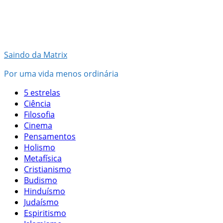
Pular
para
o
conteúdo
Saindo da Matrix
Por uma vida menos ordinária
5 estrelas
Ciência
Filosofia
Cinema
Pensamentos
Holismo
Metafísica
Cristianismo
Budismo
Hinduísmo
Judaísmo
Espiritismo