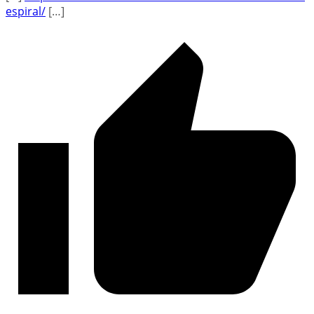
espiral/
[…]