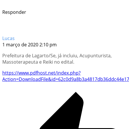
Responder
Lucas
1 março de 2020 2:10 pm
Prefeitura de Lagarto/Se, já incluiu, Acupunturista,
Massoterapeuta e Reiki no edital.
https://www.pdfhost.net/index.php?
Action=DownloadFile&id=62c0d9a8b3a4817db36ddc44e17