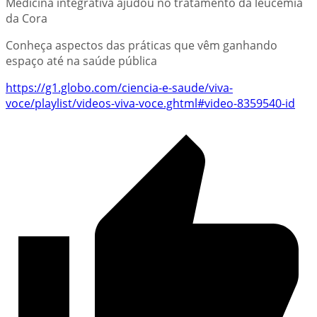
Medicina integrativa ajudou no tratamento da leucemia
da Cora
Conheça aspectos das práticas que vêm ganhando
espaço até na saúde pública
https://g1.globo.com/ciencia-e-saude/viva-
voce/playlist/videos-viva-voce.ghtml#video-8359540-id