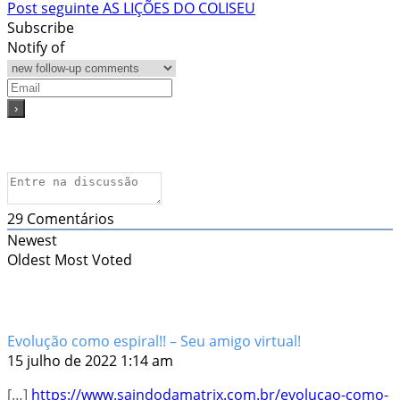
Post seguinte
AS LIÇÕES DO COLISEU
de
Subscribe
Post
Notify of
29
Comentários
Newest
Oldest
Most Voted
Evolução como espiral!! – Seu amigo virtual!
15 julho de 2022 1:14 am
[…]
https://www.saindodamatrix.com.br/evolucao-como-