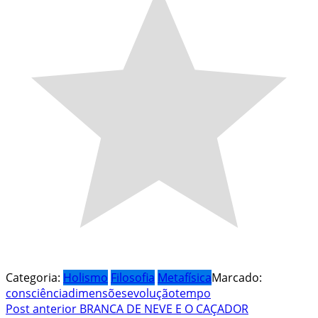
Categoria:
Holismo
Filosofia
Metafísica
Marcado:
consciência
dimensões
evolução
tempo
Navegação
Post anterior
BRANCA DE NEVE E O CAÇADOR