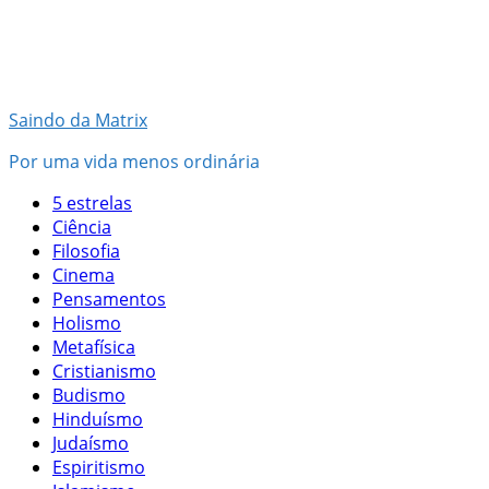
Pular
para
o
conteúdo
Saindo da Matrix
Por uma vida menos ordinária
5 estrelas
Ciência
Filosofia
Cinema
Pensamentos
Holismo
Metafísica
Cristianismo
Budismo
Hinduísmo
Judaísmo
Espiritismo