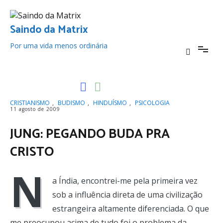
Pular
para
o
Saindo da Matrix
conteúdo
Por uma vida menos ordinária
CRISTIANISMO
,
BUDISMO
,
HINDUÍSMO
,
PSICOLOGIA
11 agosto de 2009
JUNG: PEGANDO BUDA PRA
CRISTO
N
a Índia, encontrei-me pela primeira vez
sob a influência direta de uma civilização
estrangeira altamente diferenciada. O que
me preocupou acima de tudo foi o problema da