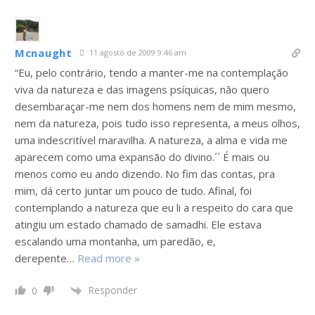
Mcnaught
11 agosto de 2009 9:46 am
“Eu, pelo contrário, tendo a manter-me na contemplação
viva da natureza e das imagens psíquicas, não quero
desembaraçar-me nem dos homens nem de mim mesmo,
nem da natureza, pois tudo isso representa, a meus olhos,
uma indescritível maravilha. A natureza, a alma e vida me
aparecem como uma expansão do divino.´´ É mais ou
menos como eu ando dizendo. No fim das contas, pra
mim, dá certo juntar um pouco de tudo. Afinal, foi
contemplando a natureza que eu li a respeito do cara que
atingiu um estado chamado de samadhi. Ele estava
escalando uma montanha, um paredão, e,
derepente
…
Read more »
Responder
0