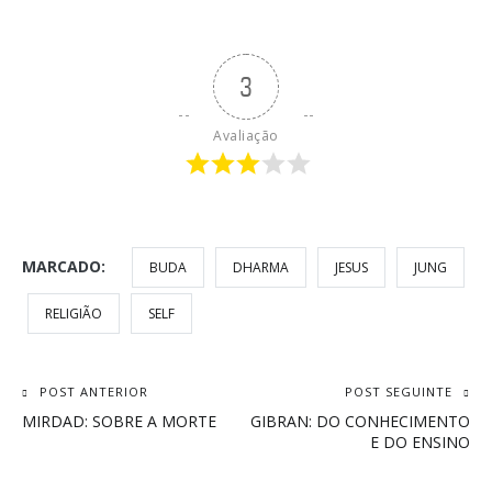
3
Avaliação
MARCADO:
BUDA
DHARMA
JESUS
JUNG
RELIGIÃO
SELF
Navegação
POST ANTERIOR
POST SEGUINTE
MIRDAD: SOBRE A MORTE
GIBRAN: DO CONHECIMENTO
de
E DO ENSINO
Post