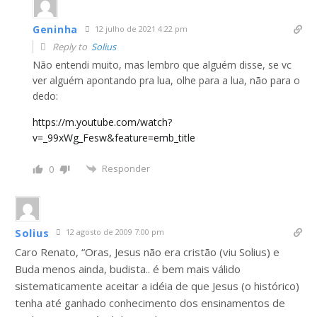
Geninha
12 julho de 2021 4:22 pm
Reply to
Solius
Não entendi muito, mas lembro que alguém disse, se vc
ver alguém apontando pra lua, olhe para a lua, não para o
dedo:
https://m.youtube.com/watch?
v=_99xWg_Fesw&feature=emb_title
Responder
0
Solius
12 agosto de 2009 7:00 pm
Caro Renato, “Oras, Jesus não era cristão (viu Solius) e
Buda menos ainda, budista.. é bem mais válido
sistematicamente aceitar a idéia de que Jesus (o histórico)
tenha até ganhado conhecimento dos ensinamentos de