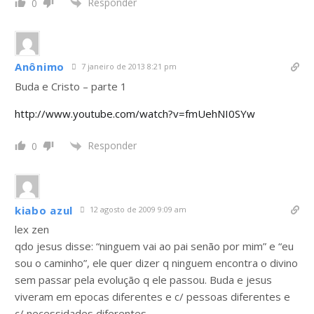
Responder
0
Anônimo
7 janeiro de 2013 8:21 pm
Buda e Cristo – parte 1
http://www.youtube.com/watch?v=fmUehNI0SYw
Responder
0
kiabo azul
12 agosto de 2009 9:09 am
lex zen
qdo jesus disse: “ninguem vai ao pai senão por mim” e “eu
sou o caminho”, ele quer dizer q ninguem encontra o divino
sem passar pela evolução q ele passou. Buda e jesus
viveram em epocas diferentes e c/ pessoas diferentes e
c/ necessidades diferentes.