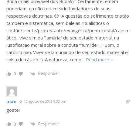
Buda (mais provável dos BudaS).” Certamente, e nem
poderiam, ou não teriam sido fundadores de suas
respectivas doutrinas. 🙂 “A questão do sofrimento cristão
também é sistemática, sem balelas ritualísticas o
cristão/crente/protestante/evangélico/pentecostal/carism
ático.. vive sim da “lamúria” de seu estado material, na
justificação moral sobre a conduta “humilde”…” Bom, o
católico não. Viver se lamuriando de seu estado material é
coisa de cátaro. :). A natureza, como
…
Read more »
Responder
0
alan
12 agosto de 2009 9:32 pm
gostei
Responder
0