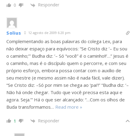
Responder
0
Solius
12 agosto de 2009 6:20 pm
Complementando as boas palavras do colega Lex, para
não deixar espaço para equívocos: “Se Cristo diz ‘– Eu sou
o caminho;’” Budha diz: ‘– Só “você” é o caminho!!’…” Jesus é
o caminho, mas é o discípulo quem o percorre, e com seu
próprio esforço, embora possa contar com o auxílio de
seu mestre (e mesmo assim não é nada fácil, vale dizer).
“Se Cristo diz: –Só por mim se chega ao ‘pai’!” “Budha diz: ‘–
Não há onde chegar. Tudo que você precisa esta aqui e
agora. Seja.’” Há o que ser alcançado: “…Com os olhos de
Buda transformamos
…
Read more »
Responder
1