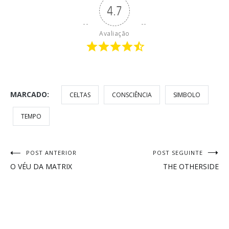
4.7
Avaliação
MARCADO:
CELTAS
CONSCIÊNCIA
SIMBOLO
TEMPO
Navegação
POST ANTERIOR
POST SEGUINTE
O VÉU DA MATRIX
THE OTHERSIDE
de
Post