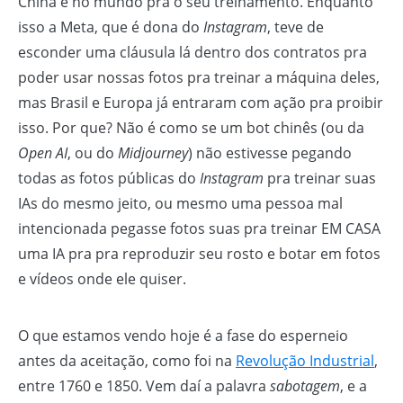
China e no mundo pra o seu treinamento. Enquanto
isso a Meta, que é dona do
Instagram
, teve de
esconder uma cláusula lá dentro dos contratos pra
poder usar nossas fotos pra treinar a máquina deles,
mas Brasil e Europa já entraram com ação pra proibir
isso. Por que? Não é como se um bot chinês (ou da
Open AI
, ou do
Midjourney
) não estivesse pegando
todas as fotos públicas do
Instagram
pra treinar suas
IAs do mesmo jeito, ou mesmo uma pessoa mal
intencionada pegasse fotos suas pra treinar EM CASA
uma IA pra pra reproduzir seu rosto e botar em fotos
e vídeos onde ele quiser.
O que estamos vendo hoje é a fase do esperneio
antes da aceitação, como foi na
Revolução Industrial
,
entre 1760 e 1850. Vem daí a palavra
sabotagem
, e a