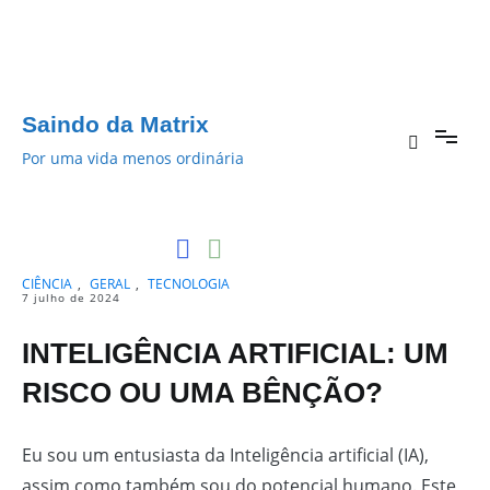
Pular
para
o
conteúdo
Saindo da Matrix
Por uma vida menos ordinária
CIÊNCIA
,
GERAL
,
TECNOLOGIA
7 julho de 2024
INTELIGÊNCIA ARTIFICIAL: UM
RISCO OU UMA BÊNÇÃO?
Eu sou um entusiasta da Inteligência artificial (IA),
assim como também sou do potencial humano. Este