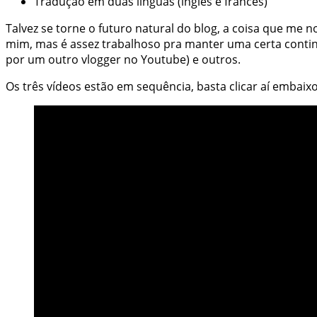
Tradução em duas línguas (inglês e francês)
Talvez se torne o futuro natural do blog, a coisa que me
mim, mas é assez trabalhoso pra manter uma certa contin
por um outro vlogger no Youtube) e outros.
Os três vídeos estão em sequência, basta clicar aí embai