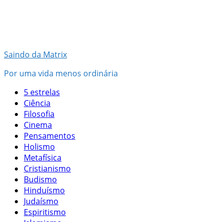
Pular
para
o
conteúdo
Saindo da Matrix
Por uma vida menos ordinária
5 estrelas
Ciência
Filosofia
Cinema
Pensamentos
Holismo
Metafísica
Cristianismo
Budismo
Hinduísmo
Judaísmo
Espiritismo