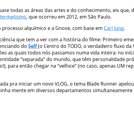
ase todas as áreas das artes e do conhecimento, eis que, 
e Hermetismo
, que ocorreu em 2012, em São Paulo.
 ao processo alquímico e a Gnose, com base em
Carl Jung
.
ência que tem a ver com a história do filme: Primeiro emer
erenciando do
Self
(o Centro do TODO, o verdadeiro fluxo da 
s as quais todos nós passamos numa vida inteira: no iníc
 entidade “separada” do mundo, que têm personalidade pró
!), para então chegar na “velhice” (no caso, apenas UM repl
da pra iniciar um novo VLOG, o tema Blade Runner apelou 
 minha mente em diversos departamentos simultaneamente n