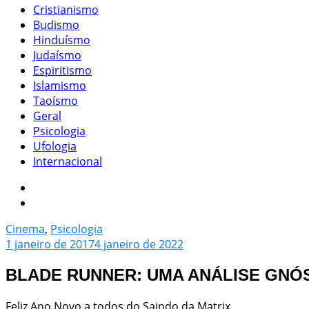
Cristianismo
Budismo
Hinduísmo
Judaísmo
Espiritismo
Islamismo
Taoísmo
Geral
Psicologia
Ufologia
Internacional
Cinema
,
Psicologia
1 janeiro de 2017
4 janeiro de 2022
BLADE RUNNER: UMA ANÁLISE GNÓ
Feliz Ano Novo a todos do Saindo da Matrix.