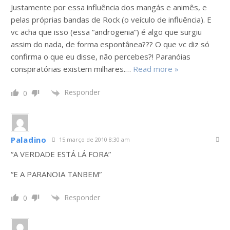
Justamente por essa influência dos mangás e animês, e
pelas próprias bandas de Rock (o veículo de influência). E
vc acha que isso (essa “androgenia”) é algo que surgiu
assim do nada, de forma espontânea??? O que vc diz só
confirma o que eu disse, não percebes?! Paranóias
conspiratórias existem milhares.
…
Read more »
Responder
0
Paladino
15 março de 2010 8:30 am
“A VERDADE ESTÁ LÁ FORA”
“E A PARANOIA TANBEM”
Responder
0