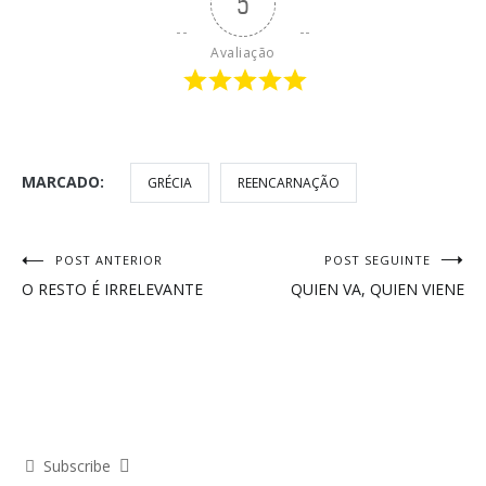
5
Avaliação
MARCADO:
GRÉCIA
REENCARNAÇÃO
Navegação
POST ANTERIOR
POST SEGUINTE
O RESTO É IRRELEVANTE
QUIEN VA, QUIEN VIENE
de
Post
Subscribe