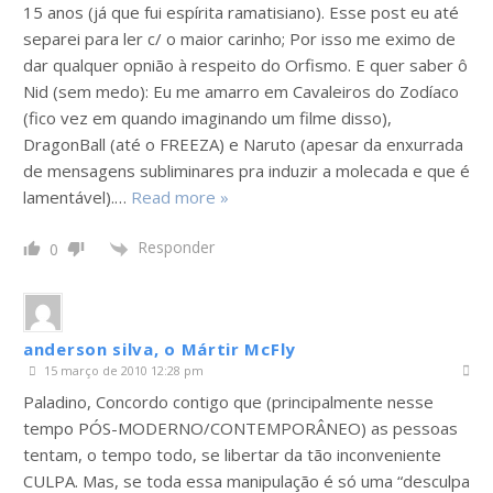
15 anos (já que fui espírita ramatisiano). Esse post eu até
separei para ler c/ o maior carinho; Por isso me eximo de
dar qualquer opnião à respeito do Orfismo. E quer saber ô
Nid (sem medo): Eu me amarro em Cavaleiros do Zodíaco
(fico vez em quando imaginando um filme disso),
DragonBall (até o FREEZA) e Naruto (apesar da enxurrada
de mensagens subliminares pra induzir a molecada e que é
lamentável).
…
Read more »
Responder
0
anderson silva, o Mártir McFly
15 março de 2010 12:28 pm
Paladino, Concordo contigo que (principalmente nesse
tempo PÓS-MODERNO/CONTEMPORÂNEO) as pessoas
tentam, o tempo todo, se libertar da tão inconveniente
CULPA. Mas, se toda essa manipulação é só uma “desculpa