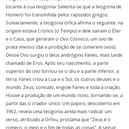
tocante à sua teogonia. Salienta-se que a teogonia de
Homero foi transmitida pelos rapsodos gregos.
Sumariamente, a teogonia órfica afirma o seguinte: na
origem estava Cronos (o Tempo) e dele saíram o Éter
e o Caos, que geraram o
Ovo Cósmico
, um ovo de
prata imenso (daí a proibição de se comerem ovos).
Desse Ovo surgiu o deus andrógino Fanes, mais tarde
chamado de Eros. Após seu nascimento, a parte
superior do ovo tornou-se o céu e a parte inferior, a
terra. Fanes criou a Lua e o Sol, os outros deuses e o
mundo. Zeus, contudo, engole Fanes e toda a criação.
Houve a produção de um mundo novo, tornando-se, a
partir daí, o criador único. Um papiro, descoberto em
1962, revela uma teogonia ainda mais radical: um
verso, atribuído a Orfeu, proclama que “Zeus é o
começo, o meio e o fim de todas as coisas”. A seguir,