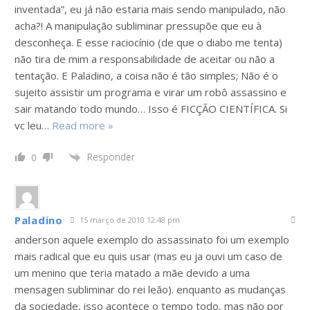
inventada”, eu já não estaria mais sendo manipulado, não
acha?! A manipulação subliminar pressupõe que eu à
desconheça. E esse raciocínio (de que o diabo me tenta)
não tira de mim a responsabilidade de aceitar ou não a
tentação. E Paladino, a coisa não é tão simples; Não é o
sujeito assistir um programa e virar um robô assassino e
sair matando todo mundo… Isso é FICÇÃO CIENTÍFICA. Si
vc leu
…
Read more »
Responder
0
Paladino
15 março de 2010 12:48 pm
anderson aquele exemplo do assassinato foi um exemplo
mais radical que eu quis usar (mas eu ja ouvi um caso de
um menino que teria matado a mãe devido a uma
mensagen subliminar do rei leão). enquanto as mudanças
da sociedade, isso acontece o tempo todo, mas não por