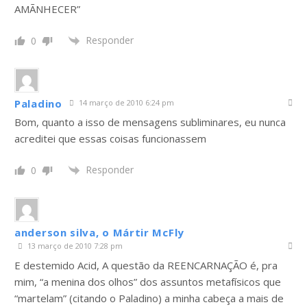
AMÃNHECER”
Responder
0
Paladino
14 março de 2010 6:24 pm
Bom, quanto a isso de mensagens subliminares, eu nunca
acreditei que essas coisas funcionassem
Responder
0
anderson silva, o Mártir McFly
13 março de 2010 7:28 pm
E destemido Acid, A questão da REENCARNAÇÃO é, pra
mim, “a menina dos olhos” dos assuntos metafísicos que
“martelam” (citando o Paladino) a minha cabeça a mais de