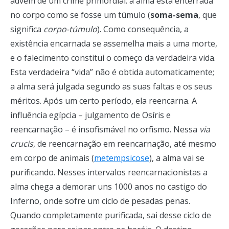
advém de um crime primordial: a alma está enterrada
no corpo como se fosse um túmulo (
soma-sema
, que
significa
corpo-túmulo
). Como consequência, a
existência encarnada se assemelha mais a uma morte,
e o falecimento constitui o começo da verdadeira vida.
Esta verdadeira “vida” não é obtida automaticamente;
a alma será julgada segundo as suas faltas e os seus
méritos. Após um certo período, ela reencarna. A
influência egípcia – julgamento de Osíris e
reencarnação – é insofismável no orfismo. Nessa
via
crucis
, de reencarnação em reencarnação, até mesmo
em corpo de animais (
metempsicose
), a alma vai se
purificando. Nesses intervalos reencarnacionistas a
alma chega a demorar uns 1000 anos no castigo do
Inferno, onde sofre um ciclo de pesadas penas.
Quando completamente purificada, sai desse ciclo de