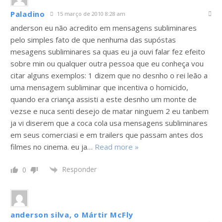
Paladino
15 março de 2010 8:28 am
anderson eu não acredito em mensagens subliminares
pelo simples fato de que nenhuma das supóstas
mesagens subliminares sa quas eu ja ouvi falar fez efeito
sobre min ou qualquer outra pessoa que eu conheça vou
citar alguns exemplos: 1 dizem que no desnho o rei leão a
uma mensagem subliminar que incentiva o homicido,
quando era criança assisti a este desnho um monte de
vezse e nuca senti desejo de matar ninguem 2 eu tanbem
ja vi diserem que a coca cola usa mensagens subliminares
em seus comerciasi e em trailers que passam antes dos
filmes no cinema. eu ja
…
Read more »
Responder
0
anderson silva, o Mártir McFly