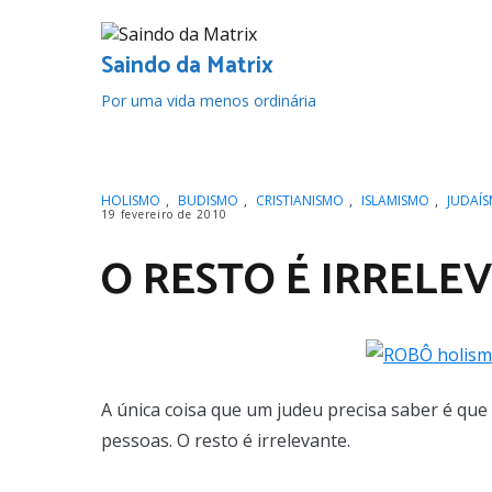
Pular
para
o
Saindo da Matrix
conteúdo
Por uma vida menos ordinária
HOLISMO
,
BUDISMO
,
CRISTIANISMO
,
ISLAMISMO
,
JUDAÍ
19 fevereiro de 2010
O RESTO É IRRELE
A única coisa que um judeu precisa saber é qu
pessoas. O resto é irrelevante.