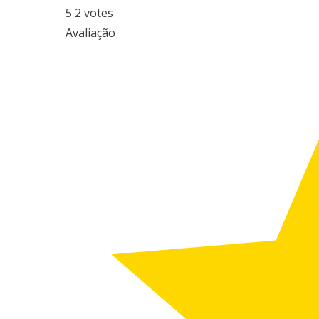
5
2
votes
Avaliação