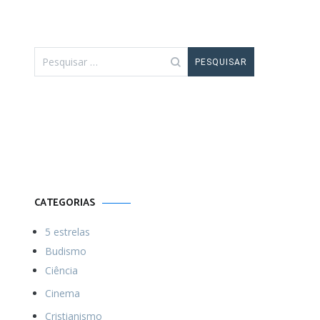
Pesquisar
por:
Por uma vida
Menos ordinária
CATEGORIAS
5 estrelas
Budismo
Ciência
Cinema
Cristianismo