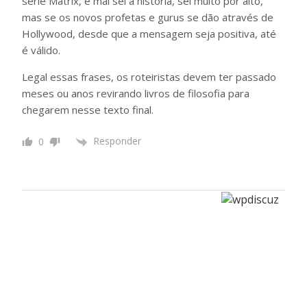
série Matrix, e mal sei a história, sei muito por alto,
mas se os novos profetas e gurus se dão através de
Hollywood, desde que a mensagem seja positiva, até
é válido.
Legal essas frases, os roteiristas devem ter passado
meses ou anos revirando livros de filosofia para
chegarem nesse texto final.
Responder
0
Por uma vida
Menos ordinária