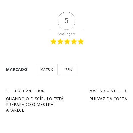
5
Avaliação
MARCADO:
MATRIX
ZEN
Navegação
POST ANTERIOR
POST SEGUINTE
QUANDO O DISCÍPULO ESTÁ
RUI VAZ DA COSTA
de
PREPARADO O MESTRE
APARECE
Post