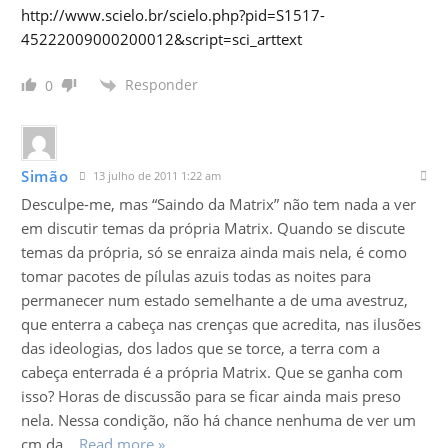
http://www.scielo.br/scielo.php?pid=S1517-
45222009000200012&script=sci_arttext
Responder
0
Simão
13 julho de 2011 1:22 am
Desculpe-me, mas “Saindo da Matrix” não tem nada a ver
em discutir temas da própria Matrix. Quando se discute
temas da própria, só se enraiza ainda mais nela, é como
tomar pacotes de pílulas azuis todas as noites para
permanecer num estado semelhante a de uma avestruz,
que enterra a cabeça nas crenças que acredita, nas ilusões
das ideologias, dos lados que se torce, a terra com a
cabeça enterrada é a própria Matrix. Que se ganha com
isso? Horas de discussão para se ficar ainda mais preso
nela. Nessa condição, não há chance nenhuma de ver um
cm da
…
Read more »