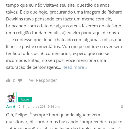
tempo que eu não visitava seu site, questão de anos
talvez. E eis que hoje, procurando uma imagem de Richard
Dawkins (tava pensando em fazer um meme com ele,
brincando com o fato de alguns ateus fazerem do ateísmo
uma religião fundamentalista) eu vim parar aqui de novo
— e confesso que fiquei chateado com algumas coisas que
li nesse post e comentários. Vou me permitir escrever sem
ter lido todos os 56 comentários, espero que não se
incomode. Então, no seu post você menciona uma
saturação de personagens
…
Read more »
Responder
0
Autor
Acid
11 julho de 2011 9:54 pm
Olá, Felipe. É sempre bom quando alguem vem
questionar, discordar mas buscando compreender o que o
autor se propõe a falar (ao invés de simplesmente acusar).