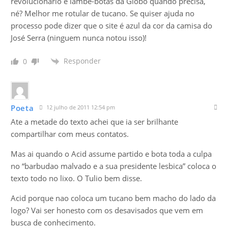
revolucionário é lambe-botas da Globo quando precisa,
né? Melhor me rotular de tucano. Se quiser ajuda no
processo pode dizer que o site é azul da cor da camisa do
José Serra (ninguem nunca notou isso)!
Responder
0
Poeta
12 julho de 2011 12:54 pm
Ate a metade do texto achei que ia ser brilhante
compartilhar com meus contatos.
Mas ai quando o Acid assume partido e bota toda a culpa
no “barbudao malvado e a sua presidente lesbica” coloca o
texto todo no lixo. O Tulio bem disse.
Acid porque nao coloca um tucano bem macho do lado da
logo? Vai ser honesto com os desavisados que vem em
busca de conhecimento.