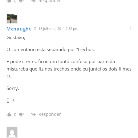
Responder
0
Mcnaught
13 julho de 2011 2:52 pm
Gustavo,
O comentário esta separado por “trechos.´´
E pode crer rs, ficou um tanto confuso por parte da
mistureba que fiz nos trechos onde eu juntei os dois filmes
rs.
Sorry.
[]´s
Responder
0