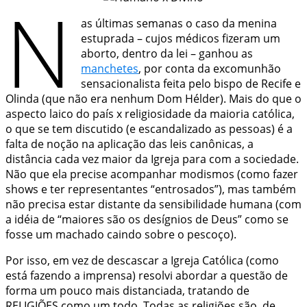
N
as últimas semanas o caso da menina
estuprada – cujos médicos fizeram um
aborto, dentro da lei – ganhou as
manchetes
, por conta da excomunhão
sensacionalista feita pelo bispo de Recife e
Olinda (que não era nenhum Dom Hélder). Mais do que o
aspecto laico do país x religiosidade da maioria católica,
o que se tem discutido (e escandalizado as pessoas) é a
falta de noção na aplicação das leis canônicas, a
distância cada vez maior da Igreja para com a sociedade.
Não que ela precise acompanhar modismos (como fazer
shows e ter representantes “entrosados”), mas também
não precisa estar distante da sensibilidade humana (com
a idéia de “maiores são os desígnios de Deus” como se
fosse um machado caindo sobre o pescoço).
Por isso, em vez de descascar a Igreja Católica (como
está fazendo a imprensa) resolvi abordar a questão de
forma um pouco mais distanciada, tratando de
RELIGIÕES como um todo. Todas as religiões são, de