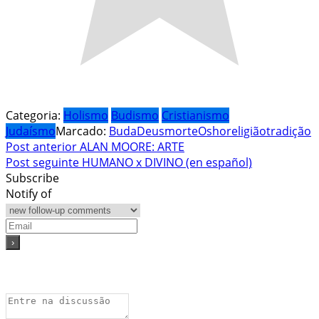
Categoria:
Holismo
Budismo
Cristianismo
Judaísmo
Marcado:
Buda
Deus
morte
Osho
religião
tradição
Navegação
Post anterior
ALAN MOORE: ARTE
Post seguinte
HUMANO x DIVINO (en español)
de
Subscribe
Post
Notify of