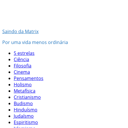
Pular
para
o
conteúdo
Saindo da Matrix
Por uma vida menos ordinária
5 estrelas
Ciência
Filosofia
Cinema
Pensamentos
Holismo
Metafísica
Cristianismo
Budismo
Hinduísmo
Judaísmo
Espiritismo