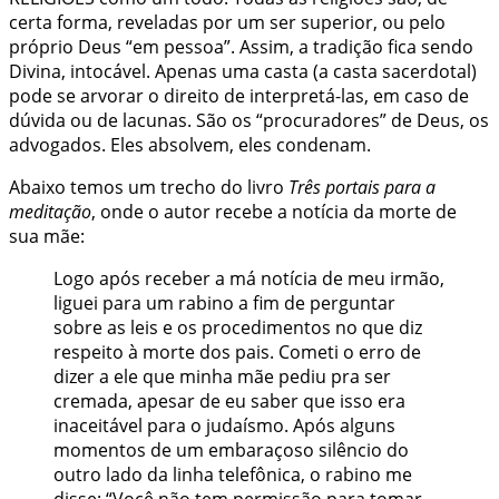
certa forma, reveladas por um ser superior, ou pelo
próprio Deus “em pessoa”. Assim, a tradição fica sendo
Divina, intocável. Apenas uma casta (a casta sacerdotal)
pode se arvorar o direito de interpretá-las, em caso de
dúvida ou de lacunas. São os “procuradores” de Deus, os
advogados. Eles absolvem, eles condenam.
Abaixo temos um trecho do livro
Três portais para a
meditação
, onde o autor recebe a notícia da morte de
sua mãe:
Logo após receber a má notícia de meu irmão,
liguei para um rabino a fim de perguntar
sobre as leis e os procedimentos no que diz
respeito à morte dos pais. Cometi o erro de
dizer a ele que minha mãe pediu pra ser
cremada, apesar de eu saber que isso era
inaceitável para o judaísmo. Após alguns
momentos de um embaraçoso silêncio do
outro lado da linha telefônica, o rabino me
disse: “Você não tem permissão para tomar