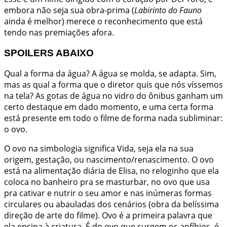
embora não seja sua obra-prima (
Labirinto do Fauno
ainda é melhor) merece o reconhecimento que está
tendo nas premiações afora.
SPOILERS ABAIXO
Qual a forma da água? A água se molda, se adapta. Sim,
mas as qual a forma que o diretor quis que nós víssemos
na tela? As gotas de água no vidro do ônibus ganham um
certo destaque em dado momento, e uma certa forma
está presente em todo o filme de forma nada subliminar:
o ovo.
O ovo na simbologia significa Vida, seja ela na sua
origem, gestação, ou nascimento/renascimento. O ovo
está na alimentação diária de Elisa, no reloginho que ela
coloca no banheiro pra se masturbar, no ovo que usa
pra cativar e nutrir o seu amor e nas inúmeras formas
circulares ou abauladas dos cenários (obra da belíssima
direção de arte do filme). Ovo é a primeira palavra que
ela ensina à criatura. É do ovo que surgem os anfíbios, é