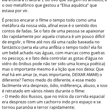
o ovo metafórico que gestou a “Elisa aquática” que
estava por vir.
É preciso encarar o filme o tempo todo como uma
metáfora da nossa vida, afinal esse é o sentido dos
contos de fadas. Se o fato de uma pessoa se apaixonar
tão rapidamente por aquela criatura é um pouco difícil
de engolir, o filme até nos dá uma razão baseada no
fantástico (seria ela uma anfíbia o tempo todo? ela foi
um bebê achado nas águas, com marcas como guelras
no pescoço, e o fato dela controlar as gotas d’água no
vidro do ônibus pode não ter sido uma licença poética)
mas o importante mesmo é a lição que nos deixa: Que
mal há em amar (e, mais importante, DEIXAR AMAR) o
diferente? Temos medo do diferente, e esse medo
facilmente vira desprezo, ódio, indiferença, abuso, e isso
é retratado em vários níveis durante o filme:
– O medo dos Russos, que no início da corrida espacial
era desprezo com um cachorro indo pro espaço e se
tornou paranóia e terror rapidamente;