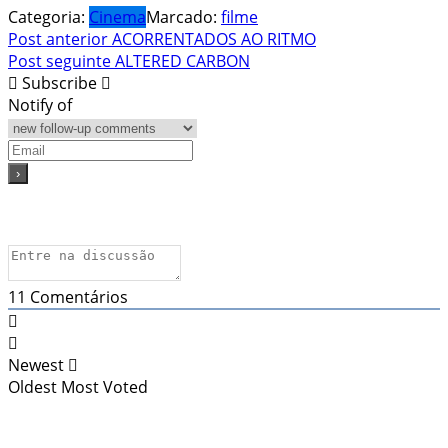
Categoria:
Cinema
Marcado:
filme
Navegação
Post anterior
ACORRENTADOS AO RITMO
Post seguinte
ALTERED CARBON
de
Subscribe
Post
Notify of
11
Comentários
Newest
Oldest
Most Voted