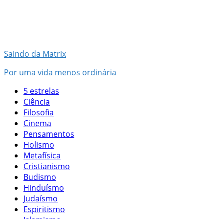
Pular
para
o
conteúdo
Saindo da Matrix
Por uma vida menos ordinária
5 estrelas
Ciência
Filosofia
Cinema
Pensamentos
Holismo
Metafísica
Cristianismo
Budismo
Hinduísmo
Judaísmo
Espiritismo