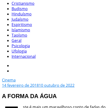
Cristianismo
Budismo
Hinduísmo
Judaísmo
Espiritismo
Islamismo
Taoísmo
Geral
Psicologia
Ufologia
Internacional
Cinema
14 fevereiro de 2018
10 outubro de 2022
A FORMA DA ÁGUA
ste é mais um maravilhoso conto de fadas do