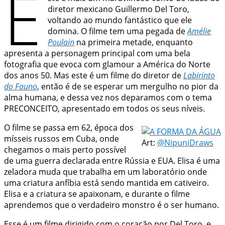
E
diretor mexicano Guillermo Del Toro,
voltando ao mundo fantástico que ele
domina. O filme tem uma pegada de
Amélie
Poulain
na primeira metade, enquanto
apresenta a personagem principal com uma bela
fotografia que evoca com glamour a América do Norte
dos anos 50. Mas este é um filme do diretor de
Labirinto
do Fauno
, então é de se esperar um mergulho no pior da
alma humana, e dessa vez nos deparamos com o tema
PRECONCEITO, apresentado em todos os seus níveis.
O filme se passa em 62, época dos
mísseis russos em Cuba, onde
Art:
@NipuniDraws
chegamos o mais perto possível
de uma guerra declarada entre Rússia e EUA. Elisa é uma
zeladora muda que trabalha em um laboratório onde
uma criatura anfíbia está sendo mantida em cativeiro.
Elisa e a criatura se apaixonam, e durante o filme
aprendemos que o verdadeiro monstro é o ser humano.
Esse é um filme dirigido com o coração por Del Toro, e