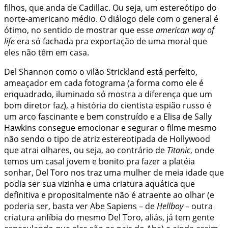
filhos, que anda de Cadillac. Ou seja, um estereótipo do
norte-americano médio. O diálogo dele com o general é
ótimo, no sentido de mostrar que esse
american way of
life
era só fachada pra exportação de uma moral que
eles não têm em casa.
Del Shannon como o vilão Strickland está perfeito,
ameaçador em cada fotograma (a forma como ele é
enquadrado, iluminado só mostra a diferença que um
bom diretor faz), a história do cientista espião russo é
um arco fascinante e bem construído e a Elisa de Sally
Hawkins consegue emocionar e segurar o filme mesmo
não sendo o tipo de atriz estereotipada de Hollywood
que atrai olhares, ou seja, ao contrário de
Titanic
, onde
temos um casal jovem e bonito pra fazer a platéia
sonhar, Del Toro nos traz uma mulher de meia idade que
podia ser sua vizinha e uma criatura aquática que
definitiva e propositalmente não é atraente ao olhar (e
poderia ser, basta ver Abe Sapiens – de
Hellboy
– outra
criatura anfíbia do mesmo Del Toro, aliás, já tem gente