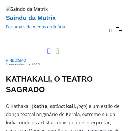
Pular
para
o
Saindo da Matrix
conteúdo
Por uma vida menos ordinária
HINDUÍSMO
8 novembro de 2019
KATHAKALI, O TEATRO
SAGRADO
O Kathakali (
katha
,
estória
;
kali
,
jogo
) é um estilo de
dança teatral originário de Kerala, extremo sul da
Índia, onde os artistas, mais do que interpretar,
canalizam Deuses, demônios e seres sobrenaturais