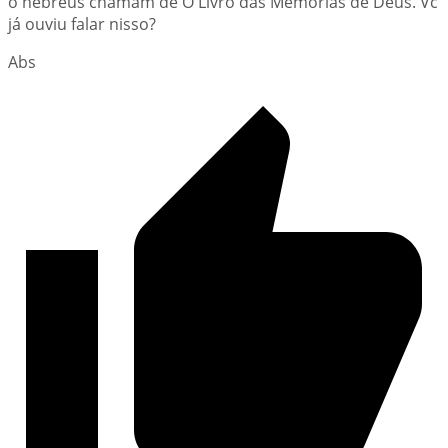
o hebreus chamam de O Livro das Memórias de Deus. Vc
já ouviu falar nisso?
Abs