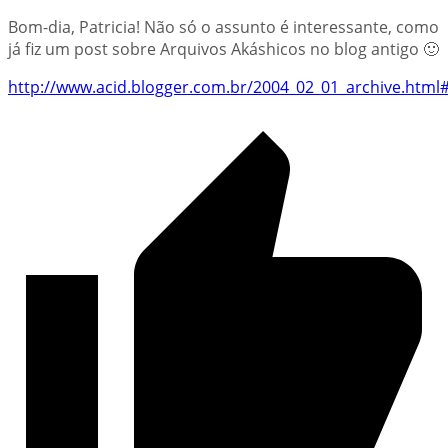
Bom-dia, Patricia! Não só o assunto é interessante, como
já fiz um post sobre Arquivos Akáshicos no blog antigo 🙂
http://www.acid.blogger.com.br/2004_02_01_archive.htm