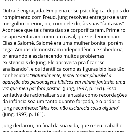
Outra é engraçada: Em plena crise psicológica, depois do
rompimento com Freud, Jung resolveu entregar-se a um
mergulho interior, ou, como ele diz, às suas “fantasias”.
Acontece que tais fantasias se corporificaram. Primeiro
se apresentaram como um casal, que se denominam
Elias e Salomé. Salomé era uma mulher bonita, porém
cega. Ambos demonstram independência e sabedoria,
orientando e esclarecendo muitos problemas
existenciais de Jung. Ele aproveita pra ficar “se
analisando”, e os identifica como as figuras bíblicas tão
conhecidas: “
Naturalmente, tentei tornar plausível a
aparição dos personagens bíblicos em minha fantasia, uma
vez que meu pai fora pastor
” (Jung, 1997, p. 161). Essa
tentativa de racionalizar sua fantasia como recordações
da infância soa um tanto quanto forçada, e o próprio
Jung reconhece: “
Mas isso não esclarecia coisa alguma
”
(Jung, 1997, p. 161).
Jung declarou, no final da sua vida, que o seu trabalho
mais maduro durante toda a sua carreira cresceu com