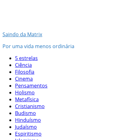
Pular
para
o
conteúdo
Saindo da Matrix
Por uma vida menos ordinária
5 estrelas
Ciência
Filosofia
Cinema
Pensamentos
Holismo
Metafísica
Cristianismo
Budismo
Hinduísmo
Judaísmo
Espiritismo