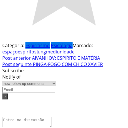
Categoria:
Espiritismo
Psicologia
Marcado:
espaço
espiritos
Jung
mediunidade
Navegação
Post anterior
AIVANHOV: ESPÍRITO E MATÉRIA
Post seguinte
PINGA-FOGO COM CHICO XAVIER
de
Subscribe
Post
Notify of