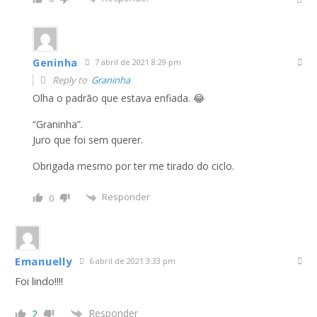
Geninha
7 abril de 2021 8:29 pm
Reply to
Graninha
Olha o padrão que estava enfiada. 😂
“Graninha”.
Juro que foi sem querer.
Obrigada mesmo por ter me tirado do ciclo.
Responder
0
Emanuelly
6 abril de 2021 3:33 pm
Foi lindo!!!!
Responder
2