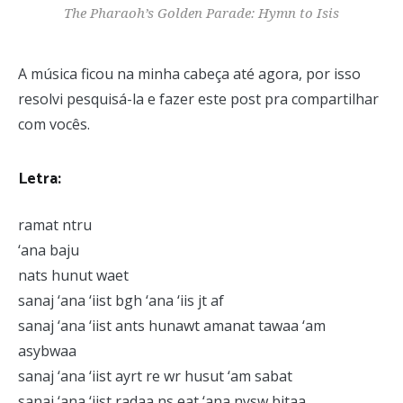
The Pharaoh’s Golden Parade: Hymn to Isis
A música ficou na minha cabeça até agora, por isso
resolvi pesquisá-la e fazer este post pra compartilhar
com vocês.
Letra:
ramat ntru
‘ana baju
nats hunut waet
sanaj ‘ana ‘iist bgh ‘ana ‘iis jt af
sanaj ‘ana ‘iist ants hunawt amanat tawaa ‘am
asybwaa
sanaj ‘ana ‘iist ayrt re wr husut ‘am sabat
sanaj ‘ana ‘iist radaa ns eat ‘ana nysw bitaa