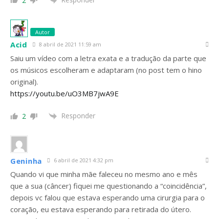
2
Autor
Acid
8 abril de 2021 11:59 am
Saiu um vídeo com a letra exata e a tradução da parte que
os músicos escolheram e adaptaram (no post tem o hino
original).
https://youtu.be/uO3MB7jwA9E
Responder
2
Geninha
6 abril de 2021 4:32 pm
Quando vi que minha mãe faleceu no mesmo ano e mês
que a sua (câncer) fiquei me questionando a “coincidência”,
depois vc falou que estava esperando uma cirurgia para o
coração, eu estava esperando para retirada do útero.