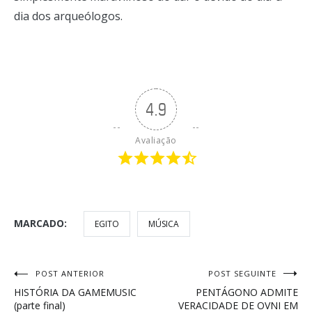
dia dos arqueólogos.
4.9
Avaliação
MARCADO:
EGITO
MÚSICA
Navegação
POST ANTERIOR
POST SEGUINTE
HISTÓRIA DA GAMEMUSIC
PENTÁGONO ADMITE
de
(parte final)
VERACIDADE DE OVNI EM