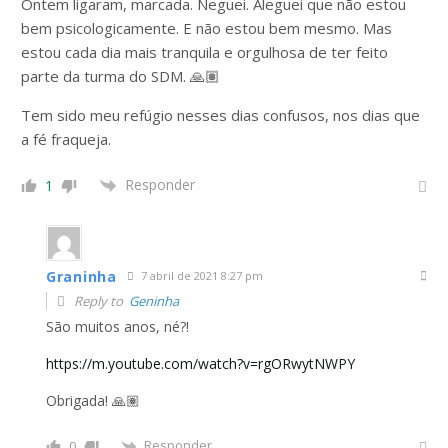
Ontem ligaram, marcada. Neguei. Aleguei que não estou
bem psicologicamente. E não estou bem mesmo. Mas
estou cada dia mais tranquila e orgulhosa de ter feito
parte da turma do SDM. 🙏🏽
Tem sido meu refúgio nesses dias confusos, nos dias que
a fé fraqueja.
Responder
1
Graninha
7 abril de 2021 8:27 pm
Reply to
Geninha
São muitos anos, né?!
https://m.youtube.com/watch?v=rgORwytNWPY
Obrigada! 🙏🏽
Responder
0