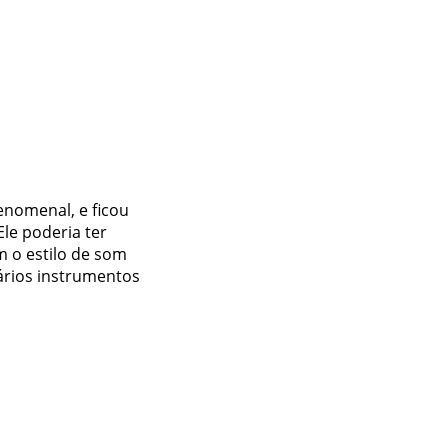
enomenal, e ficou
le poderia ter
m o estilo de som
ários instrumentos