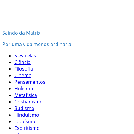
Pular
para
o
conteúdo
Saindo da Matrix
Por uma vida menos ordinária
5 estrelas
Ciência
Filosofia
Cinema
Pensamentos
Holismo
Metafísica
Cristianismo
Budismo
Hinduísmo
Judaísmo
Espiritismo