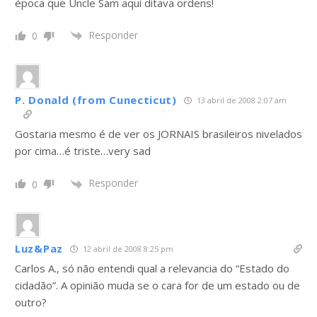
época que Uncle Sam aqui ditava ordens!
Responder
0
P. Donald (from Cunecticut)
13 abril de 2008 2:07 am
Gostaria mesmo é de ver os JORNAIS brasileiros nivelados
por cima…é triste…very sad
Responder
0
Luz&Paz
12 abril de 2008 8:25 pm
Carlos A., só não entendi qual a relevancia do “Estado do
cidadão”. A opinião muda se o cara for de um estado ou de
outro?