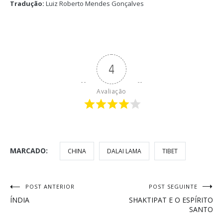
Tradução:
Luiz Roberto Mendes Gonçalves
4
Avaliação
MARCADO:
CHINA
DALAI LAMA
TIBET
Navegação
POST ANTERIOR
POST SEGUINTE
ÍNDIA
SHAKTIPAT E O ESPÍRITO
de
SANTO