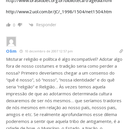
http://www.brasiltibet.org.br/biblioteca/tragedia.html
http://www2.uol.com.br/JC/_1998/1504/net1504.htm
Responder
0
Olim
10 dezembro de 2007 12:57 pm
Misturar religião e política é algo incompatível? Adotar algo
fora de nosso costumes e tradição seria como perder a
nossa? Primeiro deveríamos chegar a um consenso do
“quê é nosso”, só “nosso”, “nossa identidade” e do quê
seria “religião” e Religião… Às vezes temos aquela
impressão de que ao adotarmos determinada cultura
deixaremos de ser nós mesmos… que seríamos traidores
de nós mesmos em relação ao nosso país, nossos pais,
amigos e etc. Se realmente aprofundarmos esse dilema
poderemos a sentir que aquela tribo de antigamente, é a
cidade de hoje, o Município, o Estado, a Nação, o