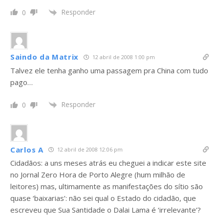
Responder
0
Saindo da Matrix
12 abril de 2008 1:00 pm
Talvez ele tenha ganho uma passagem pra China com tudo
pago…
Responder
0
Carlos A
12 abril de 2008 12:06 pm
Cidadãos: a uns meses atrás eu cheguei a indicar este site
no Jornal Zero Hora de Porto Alegre (hum milhão de
leitores) mas, ultimamente as manifestações do sítio são
quase ‘baixarias’: não sei qual o Estado do cidadão, que
escreveu que Sua Santidade o Dalai Lama é ‘irrelevante’?