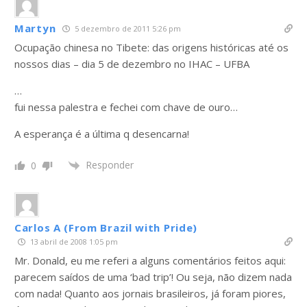
Martyn
5 dezembro de 2011 5:26 pm
Ocupação chinesa no Tibete: das origens históricas até os
nossos dias – dia 5 de dezembro no IHAC – UFBA
…
fui nessa palestra e fechei com chave de ouro…
A esperança é a última q desencarna!
Responder
0
Carlos A (From Brazil with Pride)
13 abril de 2008 1:05 pm
Mr. Donald, eu me referi a alguns comentários feitos aqui:
parecem saídos de uma ‘bad trip’! Ou seja, não dizem nada
com nada! Quanto aos jornais brasileiros, já foram piores,