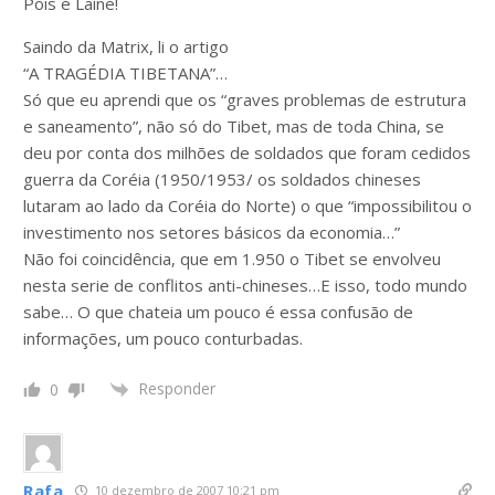
Pois é Laine!
Saindo da Matrix, li o artigo
“A TRAGÉDIA TIBETANA”…
Só que eu aprendi que os “graves problemas de estrutura
e saneamento”, não só do Tibet, mas de toda China, se
deu por conta dos milhões de soldados que foram cedidos
guerra da Coréia (1950/1953/ os soldados chineses
lutaram ao lado da Coréia do Norte) o que “impossibilitou o
investimento nos setores básicos da economia…”
Não foi coincidência, que em 1.950 o Tibet se envolveu
nesta serie de conflitos anti-chineses…E isso, todo mundo
sabe… O que chateia um pouco é essa confusão de
informações, um pouco conturbadas.
Responder
0
Rafa
10 dezembro de 2007 10:21 pm