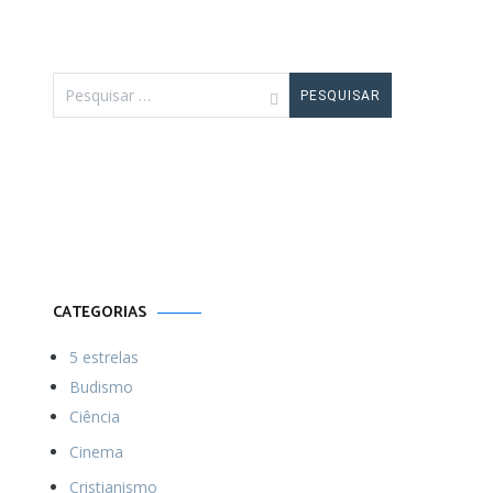
Pesquisar
por:
Por uma vida
Menos ordinária
CATEGORIAS
5 estrelas
Budismo
Ciência
Cinema
Cristianismo