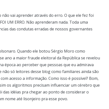
o não vai aprender através do erro. O que ele fez foi
e FOI UM ERRO. Não aprenderam nada. Toda uma
ncias das condutas erradas de nossos governantes
olsonaro. Quando ele botou Sérgio Moro como
e ano a maior fraude eleitoral da República se revelou
 na época ao perceber que pessoas que eu admirava
ue não só leitores desse blog como familiares ainda são
s, com acesso a informação. Como isso é possível? Bom,
ssim os algoritmos precisam influenciar um cérebro que
i das idéias pra chegar ao ponto de considerar o
um nome até lisonjeiro pra esse povo.