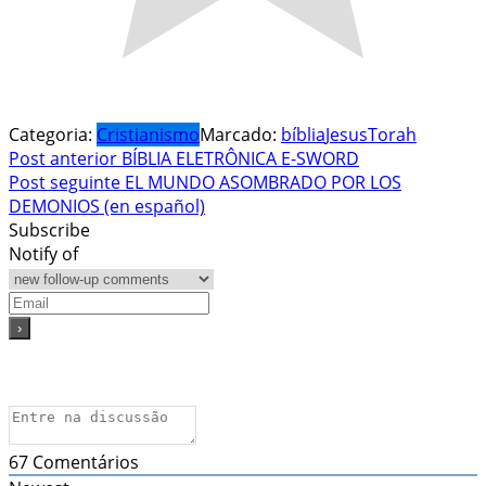
Categoria:
Cristianismo
Marcado:
bíblia
Jesus
Torah
Navegação
Post anterior
BÍBLIA ELETRÔNICA E-SWORD
Post seguinte
EL MUNDO ASOMBRADO POR LOS
de
DEMONIOS (en español)
Post
Subscribe
Notify of
67
Comentários