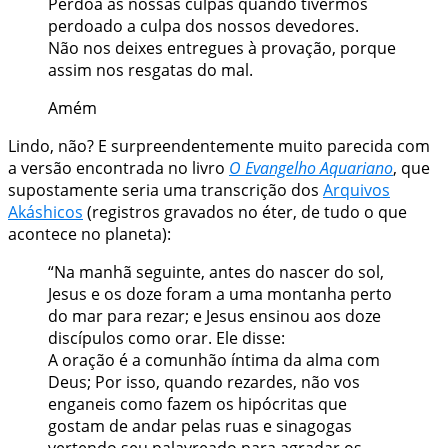
Perdoa as nossas culpas quando tivermos
perdoado a culpa dos nossos
devedores
.
Não nos deixes entregues à
provação
, porque
assim nos resgatas do mal.
Amém
Lindo, não? E surpreendentemente muito parecida com
a versão encontrada no livro
O Evangelho Aquariano
, que
supostamente seria uma transcrição dos
Arquivos
Akáshicos
(registros gravados no éter, de tudo o que
acontece no planeta):
“Na manhã seguinte, antes do nascer do sol,
Jesus e os doze foram a uma montanha perto
do mar para rezar; e Jesus ensinou aos doze
discípulos como orar. Ele disse:
A oração é a comunhão íntima da alma com
Deus; Por isso, quando rezardes, não vos
enganeis como fazem os hipócritas que
gostam de andar pelas ruas e sinagogas
vertendo seu palavreado para agradar os