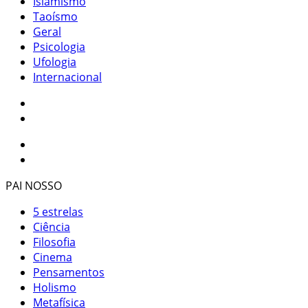
Islamismo
Taoísmo
Geral
Psicologia
Ufologia
Internacional
PAI NOSSO
5 estrelas
Ciência
Filosofia
Cinema
Pensamentos
Holismo
Metafísica