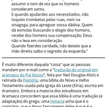
assumir o tom de voz que os homens
consideram santo.
E quando ajudardes aos necessitados, não
toqueis trombetas pelas ruas, nem na
sinagoga, para apregoar vossa dádiva. Quem
dá esmolas buscando o elogio dos homens,
recebe dos homens sua compensação; Deus
não o leva em consideração.
Quando fizerdes caridade, não deixeis que a
mão direita saiba o segredo da esquerda.”
É muito diferente daquela “coisa” que as pessoas
mandam por e-mail como a “
tradução do original em
aramaico do Pai Nosso
“, feita por Neil Douglas-Klotz e
retirada da
Peshitta
, uma bíblia do Novo e Velho
Testamento usada pela igreja do Leste (Síria), escrita em
Aramaico. Embora a maioria dos estudiosos em
Aramaico concordem que essa bíblia é uma tradução (e
adaptação) do grego, uma
minoria
acha que é o
contrário, que o Novo Testamento deles é que é o