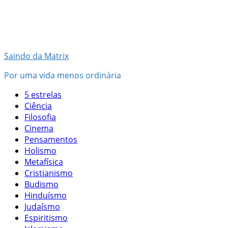
Pular
para
o
conteúdo
Saindo da Matrix
Por uma vida menos ordinária
5 estrelas
Ciência
Filosofia
Cinema
Pensamentos
Holismo
Metafísica
Cristianismo
Budismo
Hinduísmo
Judaísmo
Espiritismo