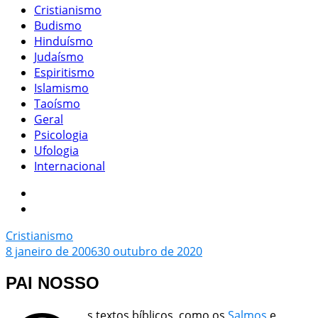
Cristianismo
Budismo
Hinduísmo
Judaísmo
Espiritismo
Islamismo
Taoísmo
Geral
Psicologia
Ufologia
Internacional
Cristianismo
8 janeiro de 2006
30 outubro de 2020
PAI NOSSO
s textos bíblicos, como os
Salmos
e