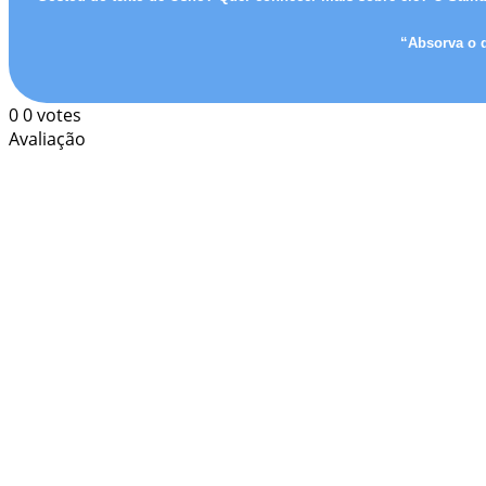
“Absorva o q
0
0
votes
Avaliação