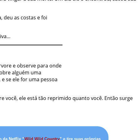
 deu as costas e foi
aiva…
árvore e observe para onde
a sobre alguém uma
, e se ele for uma pessoa
obre você, ele está tão reprimido quanto você. Então surge
da Netflix “
Wild Wild Country
” e tire suas próprias