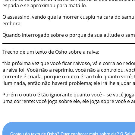
espada e se aproximou para matá-lo.
O assassino, vendo que ia morrer cuspiu na cara do samur
embora.
Quando interrogado sobre o porque da sua atitude o sam
Trecho de um texto de Osho sobre a raiva:
“Na próxima vez que você ficar raivoso, vá e corra ao red
a raiva foi. Você não a reprimiu, você não a controlou, 
corrente é criada, porque o outro é tão tolo quanto você, 
iluminada, então não haverá problema; ele irá lhe ajudar a 
Porém o outro é tão ignorante quanto você – se você jogar a
uma corrente: você joga sobre ele, ele joga sobre você e 
Gostou do texto de Osho? Quer conhecer mais sobre ele? O Sain