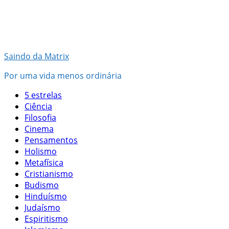
Pular
para
o
conteúdo
Saindo da Matrix
Por uma vida menos ordinária
5 estrelas
Ciência
Filosofia
Cinema
Pensamentos
Holismo
Metafísica
Cristianismo
Budismo
Hinduísmo
Judaísmo
Espiritismo