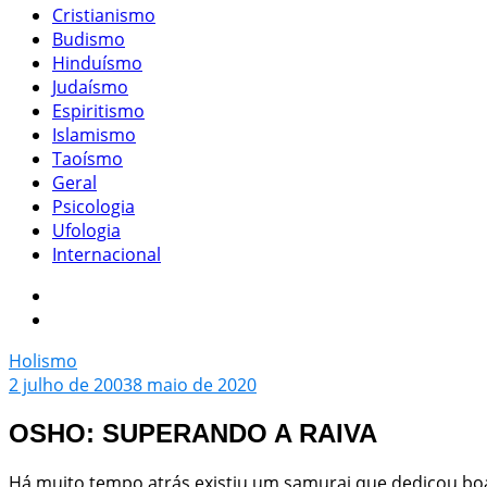
Cristianismo
Budismo
Hinduísmo
Judaísmo
Espiritismo
Islamismo
Taoísmo
Geral
Psicologia
Ufologia
Internacional
Holismo
2 julho de 2003
8 maio de 2020
OSHO: SUPERANDO A RAIVA
Há muito tempo atrás existiu um samurai que dedicou boa 