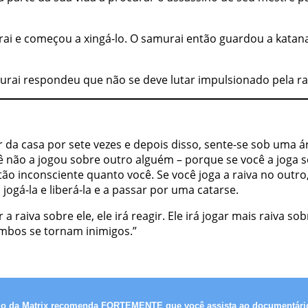
ai e começou a xingá-lo. O samurai então guardou a katana,
urai respondeu que não se deve lutar impulsionado pela r
or da casa por sete vezes e depois disso, sente-se sob uma 
você não a jogou sobre outro alguém – porque se você a jog
tão inconsciente quanto você. Se você joga a raiva no outro
jogá-la e liberá-la e a passar por uma catarse.
 raiva sobre ele, ele irá reagir. Ele irá jogar mais raiva s
ambos se tornam inimigos.”
do da Matrix recomenda FORTEMENTE que você assista ao documentário 