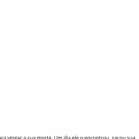
ra vingar a sua morte. Um dia ele o encontrou, sacou sua