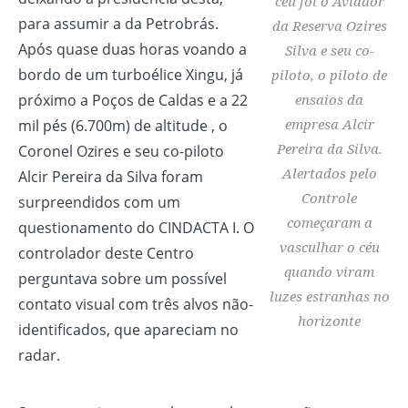
céu foi o Aviador
para assumir a da Petrobrás.
da Reserva Ozires
Após quase duas horas voando a
Silva e seu co-
bordo de um turboélice Xingu, já
piloto, o piloto de
próximo a Poços de Caldas e a 22
ensaios da
empresa Alcir
mil pés (6.700m) de altitude , o
Pereira da Silva.
Coronel Ozires e seu co-piloto
Alertados pelo
Alcir Pereira da Silva foram
Controle
surpreendidos com um
começaram a
questionamento do CINDACTA I. O
vasculhar o céu
controlador deste Centro
quando viram
perguntava sobre um possível
luzes estranhas no
contato visual com três alvos não-
horizonte
identificados, que apareciam no
radar.