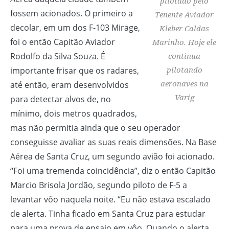
pilotado pelo
fossem acionados. O primeiro a
Tenente Aviador
decolar, em um dos F-103 Mirage,
Kleber Caldas
foi o então Capitão Aviador
Marinho. Hoje ele
Rodolfo da Silva Souza. É
continua
pilotando
importante frisar que os radares,
aeronaves na
até então, eram desenvolvidos
Varig
para detectar alvos de, no
mínimo, dois metros quadrados,
mas não permitia ainda que o seu operador
conseguisse avaliar as suas reais dimensões. Na Base
Aérea de Santa Cruz, um segundo avião foi acionado.
“Foi uma tremenda coincidência”, diz o então Capitão
Marcio Brisola Jordão, segundo piloto de F-5 a
levantar vôo naquela noite. “Eu não estava escalado
de alerta. Tinha ficado em Santa Cruz para estudar
para uma prova de ensaio em vôo. Quando o alerta