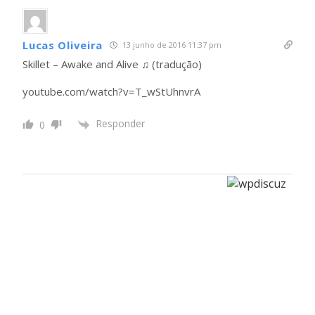
Lucas Oliveira
13 junho de 2016 11:37 pm
Skillet – Awake and Alive ♫ (tradução)
youtube.com/watch?v=T_wStUhnvrA
Responder
0
Por uma vida
Menos ordinária