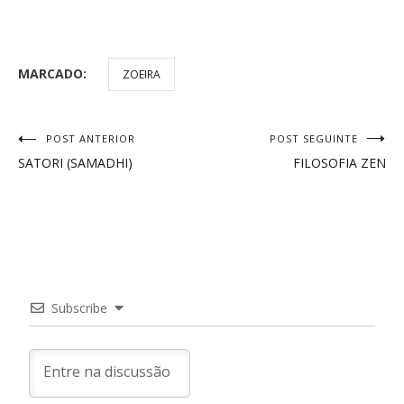
MARCADO:
ZOEIRA
Navegação
POST ANTERIOR
POST SEGUINTE
SATORI (SAMADHI)
FILOSOFIA ZEN
de
Post
Subscribe