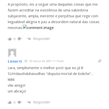
A propósito, eis a seguir uma daquelas coisas que me
fazem acreditar na existência de uma sabedoria
subjacente, ampla, inerente e perpétua que rege com
inigualável alegria e paz a desordem natural das coisas
mesmas.
Responder
0
Lenarti
14 março de 2007 11:14 am
cara, simplismente o melhor post que eu já li!
SUHdaushduhasudhas “disputa mortal de boliche”…
kkkk
vlw amigo!
um abraço!
Responder
0