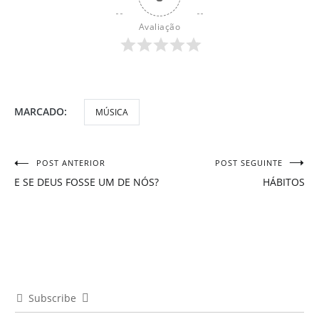
Avaliação
MARCADO:
MÚSICA
POST ANTERIOR
POST SEGUINTE
Navegação
E SE DEUS FOSSE UM DE NÓS?
HÁBITOS
de
Post
Subscribe