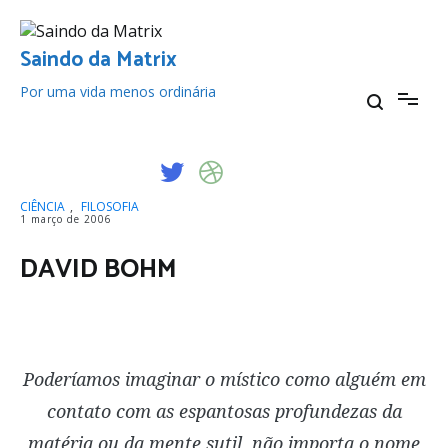
Pular
para
o
Saindo da Matrix
conteúdo
Por uma vida menos ordinária
CIÊNCIA
,
FILOSOFIA
1 março de 2006
DAVID BOHM
Poderíamos imaginar o místico como alguém em
contato com as espantosas profundezas da
matéria ou da mente sutil, não importa o nome