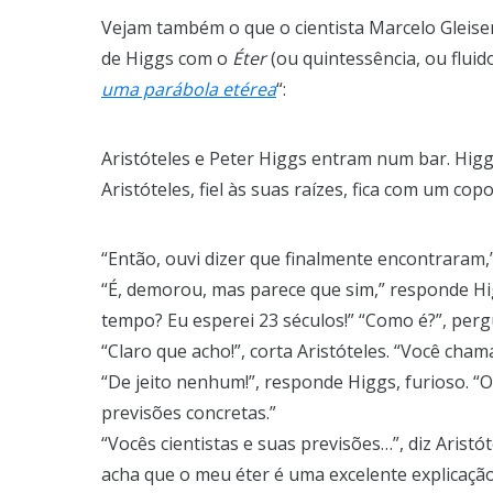
Vejam também o que o cientista Marcelo Gleiser
de Higgs com o
Éter
(ou quintessência, ou fluido
uma parábola etérea
“:
Aristóteles e Peter Higgs entram num bar. Hig
Aristóteles, fiel às suas raízes, fica com um cop
“Então, ouvi dizer que finalmente encontraram,”
“É, demorou, mas parece que sim,” responde Hi
tempo? Eu esperei 23 séculos!” “Como é?”, perg
“Claro que acho!”, corta Aristóteles. “Você cha
“De jeito nenhum!”, responde Higgs, furioso. “O 
previsões concretas.”
“Vocês cientistas e suas previsões…”, diz Arist
acha que o meu éter é uma excelente explicaçã