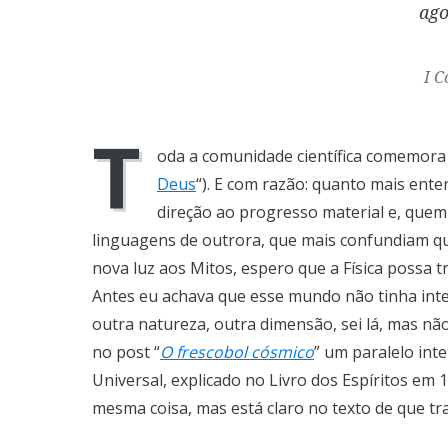
ago
I C
T
oda a comunidade científica comemora
Deus
“). E com razão: quanto mais ent
direção ao progresso material e, quem
linguagens de outrora, que mais confundiam qu
nova luz aos Mitos, espero que a Física possa t
Antes eu achava que esse mundo não tinha inte
outra natureza, outra dimensão, sei lá, mas nã
no post “
O frescobol cósmico
” um paralelo int
Universal, explicado no Livro dos Espíritos em
mesma coisa, mas está claro no texto de que t