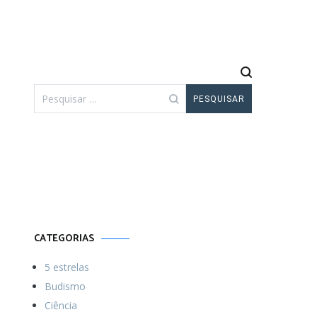
Pesquisar
por:
Por uma vida
Menos ordinária
CATEGORIAS
5 estrelas
Budismo
Ciência