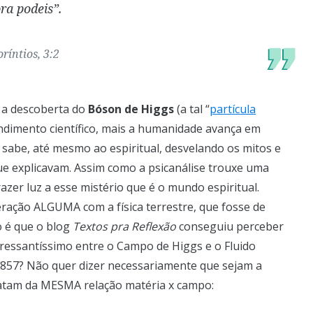
ra podeis”.
oríntios, 3:2
 a descoberta do
Bóson de Higgs
(a tal “
partícula
endimento científico, mais a humanidade avança em
 sabe, até mesmo ao espiritual, desvelando os mitos e
e explicavam. Assim como a psicanálise trouxe uma
razer luz a esse mistério que é o mundo espiritual.
ração ALGUMA com a física terrestre, que fosse de
o é que o blog
Textos pra Reflexão
conseguiu perceber
eressantíssimo entre o Campo de Higgs e o Fluido
 1857? Não quer dizer necessariamente que sejam a
ratam da MESMA relação matéria x campo: