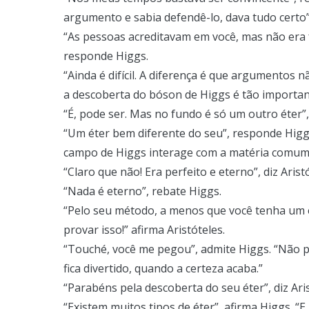
argumento e sabia defendê-lo, dava tudo certo”
“As pessoas acreditavam em você, mas não era fá
responde Higgs.
“Ainda é difícil. A diferença é que argumentos n
a descoberta do bóson de Higgs é tão importan
“É, pode ser. Mas no fundo é só um outro éter”,
“Um éter bem diferente do seu”, responde Higgs
campo de Higgs interage com a matéria comum.
“Claro que não! Era perfeito e eterno”, diz Arist
“Nada é eterno”, rebate Higgs.
“Pelo seu método, a menos que você tenha um 
provar isso!” afirma Aristóteles.
“Touché, você me pegou”, admite Higgs. “Não pod
fica divertido, quando a certeza acaba.”
“Parabéns pela descoberta do seu éter”, diz Aris
“Existem muitos tipos de éter”, afirma Higgs. “E