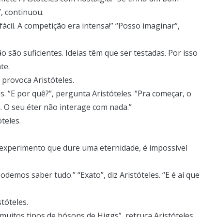
, continuou.
cil. A competição era intensa!” “Posso imaginar”,
ão são suficientes. Ideias têm que ser testadas. Por isso
te.
 provoca Aristóteles.
. “E por quê?”, pergunta Aristóteles. “Pra começar, o
 O seu éter não interage com nada.”
óteles.
experimento que dure uma eternidade, é impossível
emos saber tudo.” “Exato”, diz Aristóteles. “E é aí que
tóteles.
 muitos tipos de bósons de Higgs”, retruca Aristóteles.