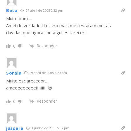
Beta
27 abril de 2005 2:32 pm
Muito bom….
Amei de verdade!Lí o livro mais me restaram muitas
dúvidas que agora consegui esclarecer….
Responder
0
Soraia
29 abril de 2005 4:20 pm
Muito esclarecedor…
ameeeeeeeeeiiiiiiii!!!! 😉
Responder
0
jussara
1 junho de 2005 5:37 pm