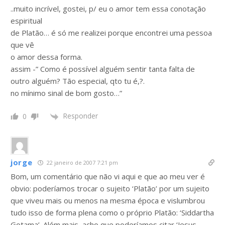
..muito incrível, gostei, p/ eu o amor tem essa conotação
espiritual
de Platão… é só me realizei porque encontrei uma pessoa
que vê
o amor dessa forma.
assim -” Como é possível alguém sentir tanta falta de
outro alguém? Tão especial, qto tu é,?.
no mínimo sinal de bom gosto…”
Responder
0
jorge
22 janeiro de 2007 7:21 pm
Bom, um comentário que não vi aqui e que ao meu ver é
obvio: poderíamos trocar o sujeito ‘Platão’ por um sujeito
que viveu mais ou menos na mesma época e vislumbrou
tudo isso de forma plena como o próprio Platão: ‘Siddartha
Gotama’. Além mais, acho que poderíamos citar ‘Jesus