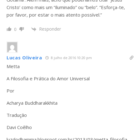
Cristo’ como mais um “iluminado” ou “belo”. “Esforça-te,
por favor, por estar o mais atento possível.”
Responder
0
Lucas Oliveira
8 julho de 2016 10:20 pm
Metta
A Filosofia e Prática do Amor Universal
Por
Acharya Buddharakkhita
Tradução
Davi Coêlho
luzdodhamma.blogspot.com.br/2013/03/metta-filosofia-