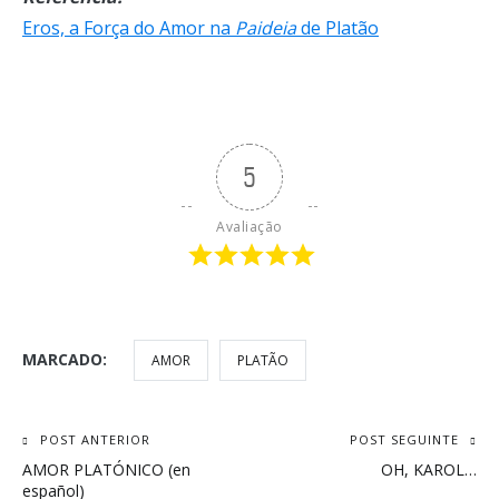
Eros, a Força do Amor na
Paideia
de Platão
5
Avaliação
MARCADO:
AMOR
PLATÃO
Navegação
POST ANTERIOR
POST SEGUINTE
AMOR PLATÓNICO (en
OH, KAROL…
de
español)