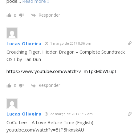
pode
…
Read more »
Responder
0
Lucas Oliveira
1 março de 2017 8:36 pm
Crouching Tiger, Hidden Dragon – Complete Soundtrack
OST by Tan Dun
https://www.youtube.com/watch?v=mTpkMbWLupI
Responder
0
Lucas Oliveira
22 março de 2017 1:12 am
CoCo Lee – A Love Before Time (English)
youtube.com/watch?v=5tP5hknskAU