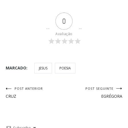
0
Avaliação
MARCADO:
JESUS
POESIA
Navegação
POST ANTERIOR
POST SEGUINTE
CRUZ
EGRÉGORA
de
Post
Subscribe