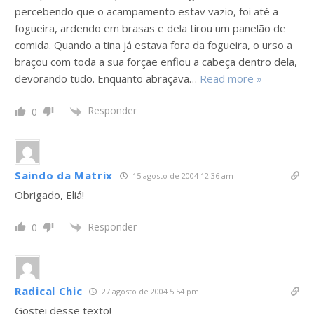
percebendo que o acampamento estav vazio, foi até a
fogueira, ardendo em brasas e dela tirou um panelão de
comida. Quando a tina já estava fora da fogueira, o urso a
braçou com toda a sua forçae enfiou a cabeça dentro dela,
devorando tudo. Enquanto abraçava
…
Read more »
Responder
0
Saindo da Matrix
15 agosto de 2004 12:36 am
Obrigado, Eliá!
Responder
0
Radical Chic
27 agosto de 2004 5:54 pm
Gostei desse texto!