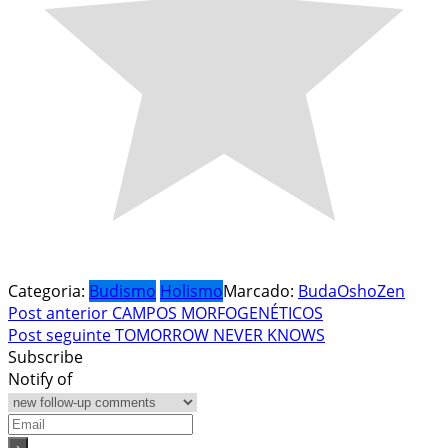
Categoria:
Budismo
Holismo
Marcado:
Buda
Osho
Zen
Navegação
Post anterior
CAMPOS MORFOGENÉTICOS
Post seguinte
TOMORROW NEVER KNOWS
de
Subscribe
Post
Notify of