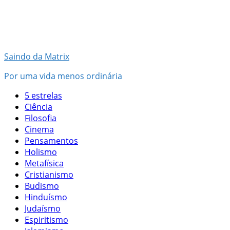
Pular
para
o
conteúdo
Saindo da Matrix
Por uma vida menos ordinária
5 estrelas
Ciência
Filosofia
Cinema
Pensamentos
Holismo
Metafísica
Cristianismo
Budismo
Hinduísmo
Judaísmo
Espiritismo