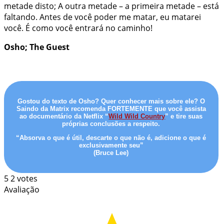
metade disto; A outra metade – a primeira metade – está
faltando. Antes de você poder me matar, eu matarei
você. É como você entrará no caminho!
Osho; The Guest
Gostou do texto de Osho? Quer conhecer mais sobre ele? O
Saindo da Matrix recomenda FORTEMENTE que você assista
ao documentário da Netflix “
Wild Wild Country
” e tire suas
próprias conclusões a respeito.
“Absorva o que é útil, descarte o que não é, adicione o que é
exclusivamente seu”
(Bruce Lee)
5
2
votes
Avaliação