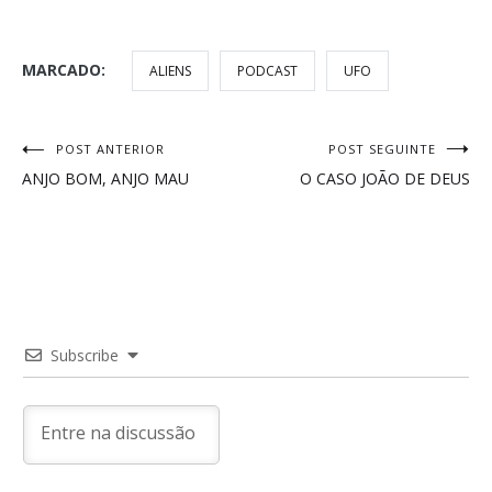
MARCADO:
ALIENS
PODCAST
UFO
Navegação
POST ANTERIOR
POST SEGUINTE
ANJO BOM, ANJO MAU
O CASO JOÃO DE DEUS
de
Post
Subscribe