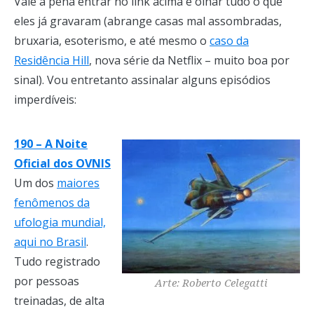
Vale a pena entrar no link acima e olhar tudo o que
eles já gravaram (abrange casas mal assombradas,
bruxaria, esoterismo, e até mesmo o
caso da
Residência Hill
, nova série da Netflix – muito boa por
sinal). Vou entretanto assinalar alguns episódios
imperdíveis:
190 – A Noite
Oficial dos OVNIS
Um dos
maiores
fenômenos da
ufologia mundial,
aqui no Brasil
.
Tudo registrado
por pessoas
Arte: Roberto Celegatti
treinadas, de alta