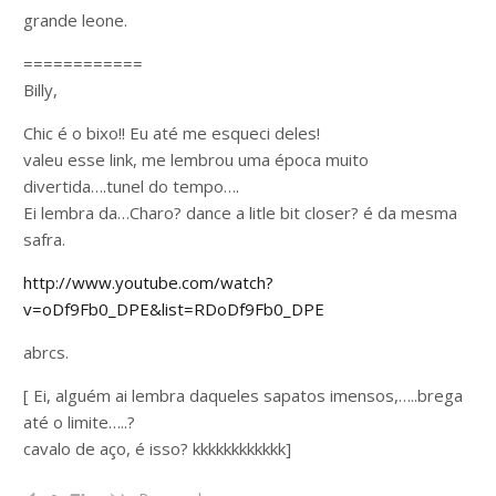
grande leone.
============
Billy,
Chic é o bixo!! Eu até me esqueci deles!
valeu esse link, me lembrou uma época muito
divertida….tunel do tempo….
Ei lembra da…Charo? dance a litle bit closer? é da mesma
safra.
http://www.youtube.com/watch?
v=oDf9Fb0_DPE&list=RDoDf9Fb0_DPE
abrcs.
[ Ei, alguém ai lembra daqueles sapatos imensos,…..brega
até o limite…..?
cavalo de aço, é isso? kkkkkkkkkkkk]