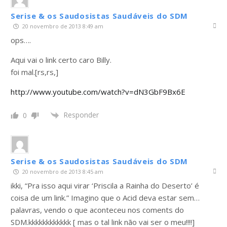
Serise & os Saudosistas Saudáveis do SDM
20 novembro de 2013 8:49 am
ops….
Aqui vai o link certo caro Billy.
foi mal.[rs,rs,]
http://www.youtube.com/watch?v=dN3GbF9Bx6E
Responder
0
Serise & os Saudosistas Saudáveis do SDM
20 novembro de 2013 8:45 am
ikki, “Pra isso aqui virar ‘Priscila a Rainha do Deserto’ é
coisa de um link.” Imagino que o Acid deva estar sem…
palavras, vendo o que aconteceu nos coments do
SDM.kkkkkkkkkkkk [ mas o tal link não vai ser o meu!!!!]