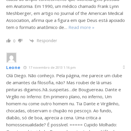
em Anatomia. Em 1990, um médico chamado Frank Lynn
Meshberger, em artigo no Journal of the American Medical
Association, afirma que a figura em que Deus está apoiado
tem o formato anatômico de
…
Read more »
Responder
0
Leone
17 novembro de 2013 1:16 pm
Olá Diego. Não conheço. Pela página, me parece um clube
de amantes da filosofia, não? Mas roubei de lá umas
pinturas digamos..hã..suspeitas…de Bouguereau. Dante e
Virgílio no Inferno: Em primeiro plano, no inferno, Um
homem nu come outro homem nu. Tia Dante e Virgilinho,
chocadas, observam o chupão no pescoço. Ao fundo,
diabão, só de boa, aprecia a cena. Uma critica a
homossexualidade? É possível. ===== Cupido Molhado: