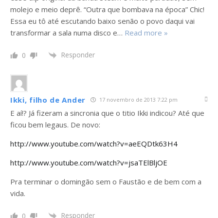
molejo e meio deprê. “Outra que bombava na época” Chic!
Essa eu tô até escutando baixo senão o povo daqui vai
transformar a sala numa disco e
…
Read more »
Responder
0
Ikki, filho de Ander
17 novembro de 2013 7:22 pm
E aí!? Já fizeram a sincronia que o titio Ikki indicou? Até que
ficou bem legaus. De novo:
http://www.youtube.com/watch?v=aeEQDtk63H4
http://www.youtube.com/watch?v=jsaTElBljOE
Pra terminar o domingão sem o Faustão e de bem com a
vida.
Responder
0