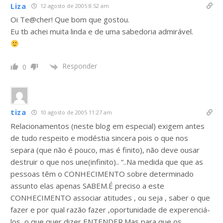
Liza
12 agosto de 2005 8:52 am
Oi Te@cher! Que bom que gostou.
Eu tb achei muita linda e de uma sabedoria admirável.
Responder
0
tiza
10 agosto de 2005 11:27 am
Relacionamentos (neste blog em especial) exigem antes
de tudo respeito e modéstia sincera pois o que nos
separa (que não é pouco, mas é finito), não deve ousar
destruir o que nos une(infinito).. “..Na medida que que as
pessoas têm o CONHECIMENTO sobre determinado
assunto elas apenas SABEM.É preciso a este
CONHECIMENTO associar atitudes , ou seja , saber o que
fazer e por qual razão fazer ,oportunidade de experenciá-
los, o que quer dizer ENTENDER.Mas para que os