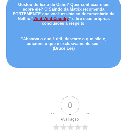
Gostou do texto de Osho? Quer conhecer mais
sobre ele? O Saindo da Matrix recomenda
FORTEMENTE que você assista ao documentário da
Netflix “
Wild Wild Country
” e tire suas próprias
conclusões a respeito.
“Absorva o que é útil, descarte o que não é,
adicione o que é exclusivamente seu”
(Bruce Lee)
0
Avaliação