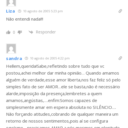
Liza
10 agosto de 2005 5:23 pm
Não entendi nada!!!
Responder
0
sandra
10 agosto de 2005 4:22 pm
Hellem,querida!Sabe,refletindo sobre tudo que vc
postou,achei melhor dar minha opinião… Quando amamos
alguém de verdade,esse amor liberta,nos faz feliz só pelo
simples fato de ser AMOR…ele se basta,não é necessário
alarde,imposição da presença,lembretes a quem
amamos,angústias,….enfim:Somos capazes de
simplesmente amar em espera absoluta no SILÊNCIO….
Não forçando atitudes,cobrando de qualquer maneira um
retorno de nossos sentimentos,pois aí se configura
egoísmo….precisamos AMAR a nós mesmos em plenitude