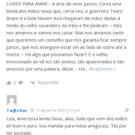
LIVRES PARA AMAR – A arte de viver juntos. Conta uma
lenda dos índios sioux que, certa vez, o guerreiro Touro
Bravo e a bela Nuvem Azul chegaram de mãos dadas à
tenda do velho curandeiro da tribo e lhe pediram: – Nós
nos amamos e vamos nos casar. Mas nos amamos tanto
que queremos um conselho que nos garanta ficar sempre
juntos, que nos assegure estar um ao lado do outro até a
morte. – Há algo que possamos fazer? E o velho,
emocionado ao vê-los tão jovens, tão apaixonados e tão
ansiosos por uma palavra, disse: – Há
…
Read more »
Responder
0
Te@cher
11 agosto de 2005 11:21 pm
Liza, amei essa lenda Sioux, alias, tudo que vem dos indios
eh bom e puro. Vou mandar para meus amigo(a)s. Tks por
ter postado.