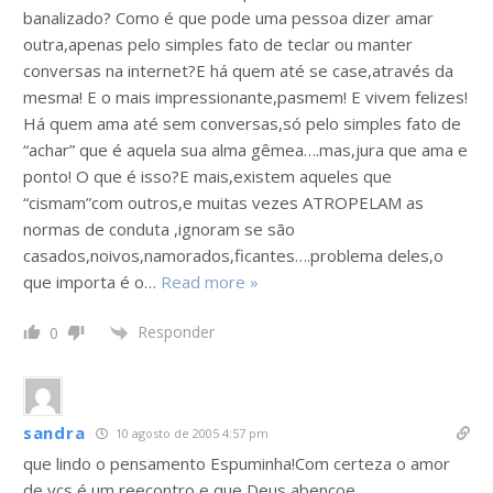
banalizado? Como é que pode uma pessoa dizer amar
outra,apenas pelo simples fato de teclar ou manter
conversas na internet?E há quem até se case,através da
mesma! E o mais impressionante,pasmem! E vivem felizes!
Há quem ama até sem conversas,só pelo simples fato de
“achar” que é aquela sua alma gêmea….mas,jura que ama e
ponto! O que é isso?E mais,existem aqueles que
“cismam”com outros,e muitas vezes ATROPELAM as
normas de conduta ,ignoram se são
casados,noivos,namorados,ficantes….problema deles,o
que importa é o
…
Read more »
Responder
0
sandra
10 agosto de 2005 4:57 pm
que lindo o pensamento Espuminha!Com certeza o amor
de vcs é um reecontro e que Deus abençoe