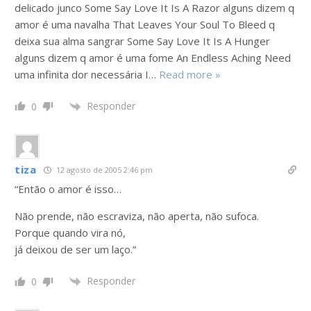
delicado junco Some Say Love It Is A Razor alguns dizem q
amor é uma navalha That Leaves Your Soul To Bleed q
deixa sua alma sangrar Some Say Love It Is A Hunger
alguns dizem q amor é uma fome An Endless Aching Need
uma infinita dor necessária I
…
Read more »
Responder
0
tiza
12 agosto de 2005 2:46 pm
“Então o amor é isso…
Não prende, não escraviza, não aperta, não sufoca.
Porque quando vira nó,
já deixou de ser um laço.”
Responder
0