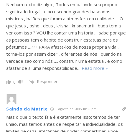
Nenhum texto diz algo , Todos embalando seu proprio
significado frugal , e acrescendo grandes baseados
misticos , balões que furam a atmosfera da realidade … O
que jesus , osho , deus , krisna , krisnamurti , buda tem a
ver com isso ? VOU lhe contar uma historia … sabe por que
as pessoas tem o habito de construir estatuas para os
póstumos …??? PARA afasta-los de nossa propria vida ,
torna-los por assim dizer , diferentes de nós , quando na
verdade são como nós …. construir uma estatua , é como
afastar de si uma responsabilidade
…
Read more »
Responder
0
Saindo da Matrix
8 agosto de 2005 10:09 pm
Mas o que o texto fala é exatamente isso: temos de ter
união, mas temos antes de respeitar a individualidade, os
limites de cada um! “Antes de poder compartilhar, você