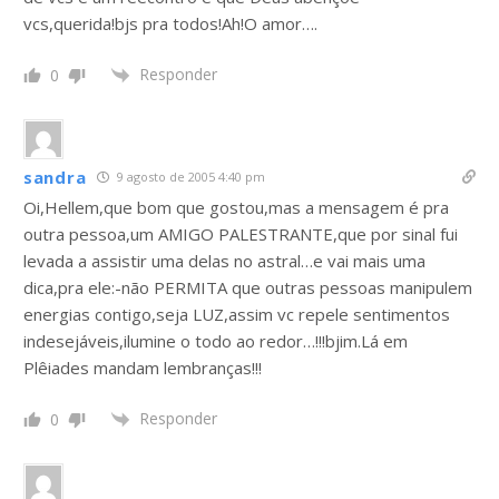
vcs,querida!bjs pra todos!Ah!O amor….
Responder
0
sandra
9 agosto de 2005 4:40 pm
Oi,Hellem,que bom que gostou,mas a mensagem é pra
outra pessoa,um AMIGO PALESTRANTE,que por sinal fui
levada a assistir uma delas no astral…e vai mais uma
dica,pra ele:-não PERMITA que outras pessoas manipulem
energias contigo,seja LUZ,assim vc repele sentimentos
indesejáveis,ilumine o todo ao redor…!!!bjim.Lá em
Plêiades mandam lembranças!!!
Responder
0