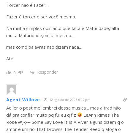
Torcer não é Fazer…
Fazer é torcer e ser você mesmo.
Na minha simples opinião,o que falta é Maturidade,falta
muita Maturidade,muita mesmo…
mas como palavras não dizem nada…
Até.
Responder
0
Agent Willows
12 agosto de 2005 6:07 pm
Ao ler o post me lembrei dessa musica… mas a trad não
dá pra confiar muito pq fui eu q fiz
LeAnn Rimes The
Rose @}‑;‑‑‑ Some Say Love It Is A River alguns dizem q o
amor é um rio That Drowns The Tender Reed q afoga o