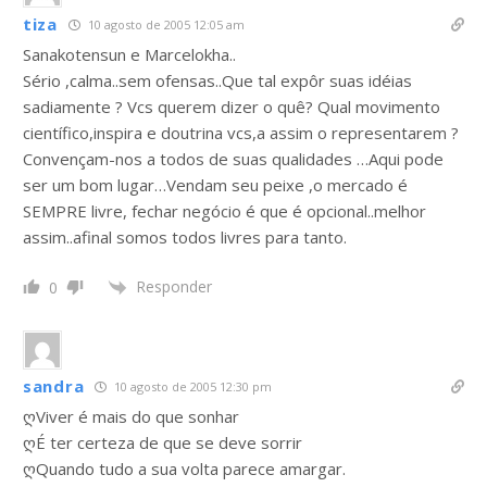
tiza
10 agosto de 2005 12:05 am
Sanakotensun e Marcelokha..
Sério ,calma..sem ofensas..Que tal expôr suas idéias
sadiamente ? Vcs querem dizer o quê? Qual movimento
científico,inspira e doutrina vcs,a assim o representarem ?
Convençam-nos a todos de suas qualidades …Aqui pode
ser um bom lugar…Vendam seu peixe ,o mercado é
SEMPRE livre, fechar negócio é que é opcional..melhor
assim..afinal somos todos livres para tanto.
Responder
0
sandra
10 agosto de 2005 12:30 pm
ღViver é mais do que sonhar
ღÉ ter certeza de que se deve sorrir
ღQuando tudo a sua volta parece amargar.