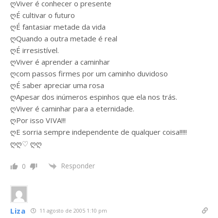
ღViver é conhecer o presente
ღÉ cultivar o futuro
ღÉ fantasiar metade da vida
ღQuando a outra metade é real
ღÉ irresistível.
ღViver é aprender a caminhar
ღcom passos firmes por um caminho duvidoso
ღÉ saber apreciar uma rosa
ღApesar dos inúmeros espinhos que ela nos trás.
ღViver é caminhar para a eternidade.
ღPor isso VIVA!!!
ღE sorria sempre independente de qualquer coisa!!!!!
ღღ♡ ღღ
Responder
0
Liza
11 agosto de 2005 1:10 pm