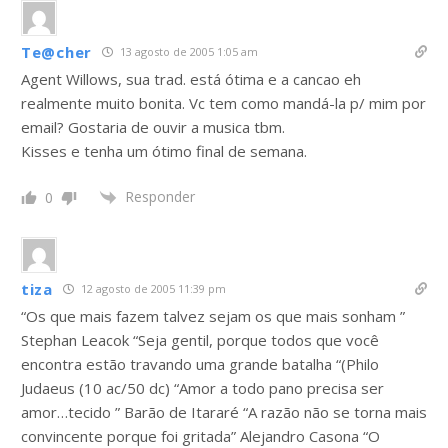
Te@cher
13 agosto de 2005 1:05 am
Agent Willows, sua trad. está ótima e a cancao eh
realmente muito bonita. Vc tem como mandá-la p/ mim por
email? Gostaria de ouvir a musica tbm.
Kisses e tenha um ótimo final de semana.
Responder
0
tiza
12 agosto de 2005 11:39 pm
“Os que mais fazem talvez sejam os que mais sonham ”
Stephan Leacok “Seja gentil, porque todos que você
encontra estão travando uma grande batalha “(Philo
Judaeus (10 ac/50 dc) “Amor a todo pano precisa ser
amor…tecido ” Barão de Itararé “A razão não se torna mais
convincente porque foi gritada” Alejandro Casona “O