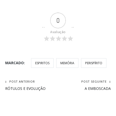
0
Avaliação
MARCADO:
ESPIRITOS
MEMÓRIA
PERISPÍRITO
Navegação
POST ANTERIOR
POST SEGUINTE
RÓTULOS E EVOLUÇÃO
A EMBOSCADA
de
Post