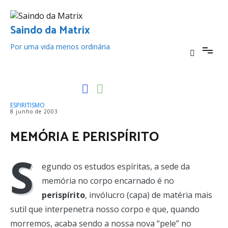
Pular
para
o
Saindo da Matrix
conteúdo
Por uma vida menos ordinária
ESPIRITISMO
8 junho de 2003
MEMÓRIA E PERISPÍRITO
S
egundo os estudos espíritas, a sede da
memória no corpo encarnado é no
perispírito
, invólucro (capa) de matéria mais
sutil que interpenetra nosso corpo e que, quando
morremos, acaba sendo a nossa nova “pele” no