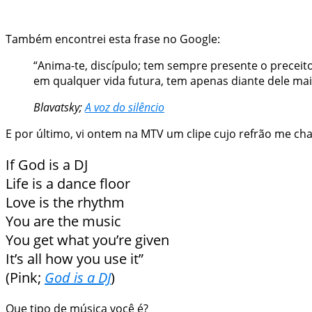
Também encontrei esta frase no Google:
“Anima-te, discípulo; tem sempre presente o precei
em qualquer vida futura, tem apenas diante dele ma
Blavatsky;
A voz do silêncio
E por último, vi ontem na MTV um clipe cujo refrão me ch
If God is a DJ
Life is a dance floor
Love is the rhythm
You are the music
You get what you’re given
It’s all how you use it”
(Pink;
God is a DJ
)
Que tipo de música você é?