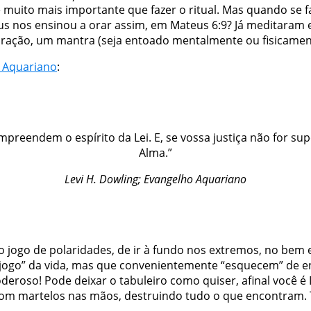
 é muito mais importante que fazer o ritual. Mas quando se f
us nos ensinou a orar assim, em Mateus 6:9? Já meditaram 
oração, um mantra (seja entoado mentalmente ou fisicame
 Aquariano
:
mpreendem o espírito da Lei. E, se vossa justiça não for sup
Alma.”
Levi
H. Dowling;
Evangelho Aquariano
o jogo de polaridades, de ir à fundo nos extremos, no bem e
jogo” da vida, mas que convenientemente “esquecem” de ens
eroso! Pode deixar o tabuleiro como quiser, afinal você é De
om martelos nas mãos, destruindo tudo o que encontram. 