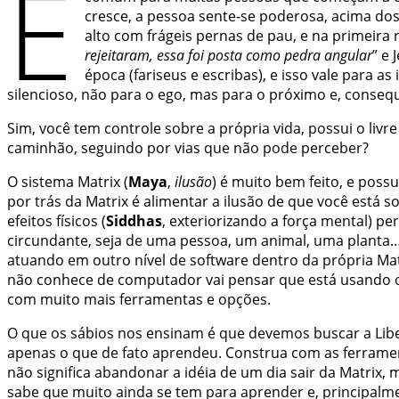
É
cresce, a pessoa sente-se poderosa, acima dos 
alto com frágeis pernas de pau, e na primeira 
rejeitaram, essa foi posta como pedra angular
” e
época (fariseus e escribas), e isso vale para a
silencioso, não para o ego, mas para o próximo e, conse
Sim, você tem controle sobre a própria vida, possui o liv
caminhão, seguindo por vias que não pode perceber?
O sistema Matrix (
Maya
,
ilusão
) é muito bem feito, e poss
por trás da Matrix é alimentar a ilusão de que você está
efeitos físicos (
Siddhas
, exteriorizando a força mental) p
circundante, seja de uma pessoa, um animal, uma planta…
atuando em outro nível de software dentro da própria Mat
não conhece de computador vai pensar que está usando o
com muito mais ferramentas e opções.
O que os sábios nos ensinam é que devemos buscar a Li
apenas o que de fato aprendeu. Construa com as ferrament
não significa abandonar a idéia de um dia sair da Matrix,
sabe que muito ainda se tem para aprender e, principalm