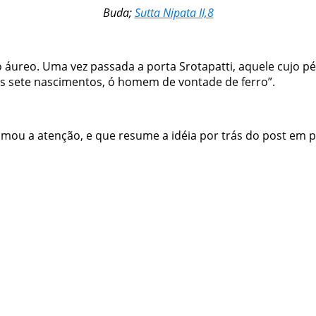
Buda;
Sutta Nipata II,8
to áureo. Uma vez passada a porta
Srotapatti
, aquele cujo pé
is sete nascimentos, ó homem de vontade de ferro”.
amou a atenção, e que resume a idéia por trás do post em 