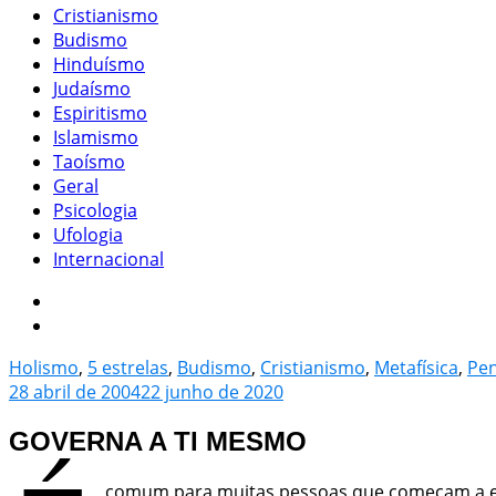
Cristianismo
Budismo
Hinduísmo
Judaísmo
Espiritismo
Islamismo
Taoísmo
Geral
Psicologia
Ufologia
Internacional
Holismo
,
5 estrelas
,
Budismo
,
Cristianismo
,
Metafísica
,
Pe
28 abril de 2004
22 junho de 2020
GOVERNA A TI MESMO
comum para muitas pessoas que começam a env