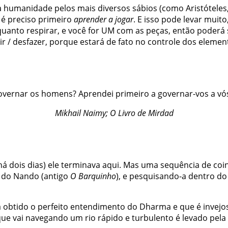
 humanidade pelos mais diversos sábios (como Aristóteles, 
 é preciso primeiro
aprender a jogar
. E isso pode levar mui
 quanto respirar, e você for UM com as peças, então poder
r / desfazer, porque estará de fato no controle dos elemen
overnar os homens? Aprendei primeiro a governar-vos a v
Mikhail Naimy;
O Livro de Mirdad
há dois dias) ele terminava aqui. Mas uma sequência de
coi
g do Nando (antigo
O Barquinho
), e pesquisando-a dentro do
ha obtido o perfeito entendimento do Dharma e que é inve
 vai navegando um rio rápido e turbulento é levado pela c