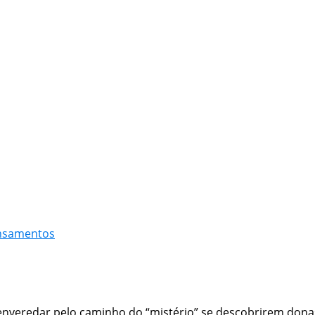
nsamentos
eredar pelo caminho do “mistério” se descobrirem donas