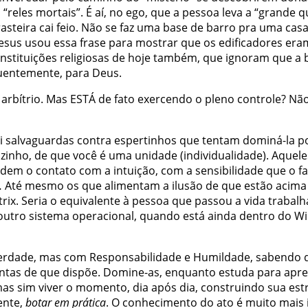
“reles mortais”. É aí, no ego, que a pessoa leva a “grande 
rasteira cai feio. Não se faz uma base de barro pra uma cas
 Jesus usou essa frase para mostrar que os edificadores er
s instituições religiosas de hoje também, que ignoram que a
quentemente, para Deus.
re arbítrio. Mas ESTÁ de fato exercendo o pleno controle? 
ui salvaguardas contra espertinhos que tentam dominá-la po
 sozinho, de que você é uma unidade (individualidade). Aqu
erdem o contato com a intuição, com a sensibilidade que o 
 Até mesmo os que alimentam a ilusão de que estão acima 
rix. Seria o equivalente à pessoa que passou a vida traba
utro sistema operacional, quando está ainda dentro do Wi
berdade, mas com Responsabilidade e Humildade, sabendo 
as de que dispõe. Domine-as, enquanto estuda para aprender
 mas sim viver o momento, dia após dia, construindo sua es
ente,
botar em prática
. O conhecimento do ato é muito mais 