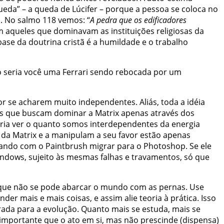
queda” – a queda de Lúcifer – porque a pessoa se coloca no
a. No salmo 118 vemos: “
A pedra que os edificadores
am aqueles que dominavam as instituições religiosas da
 base da doutrina cristã é a humildade e o trabalho
Não seria você uma Ferrari sendo rebocada por um
r se acharem muito independentes. Aliás, toda a idéia
eles que buscam dominar a Matrix apenas através dos
faria ver o quanto somos interdependentes da energia
da Matrix e a manipulam a seu favor estão apenas
lhando com o Paintbrush migrar para o Photoshop. Se ele
ndows, sujeito às mesmas falhas e travamentos, só que
que não se pode abarcar o mundo com as pernas. Use
 mais e mais coisas, e assim alie teoria à prática. Isso
trada para a evolução. Quanto mais se estuda, mais se
importante que o ato em si, mas não prescinde (dispensa)