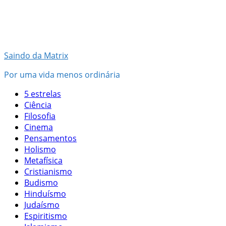
Pular
para
o
conteúdo
Saindo da Matrix
Por uma vida menos ordinária
5 estrelas
Ciência
Filosofia
Cinema
Pensamentos
Holismo
Metafísica
Cristianismo
Budismo
Hinduísmo
Judaísmo
Espiritismo