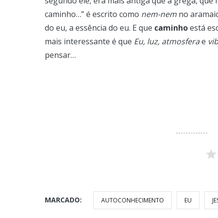
segundo ele, era mais antiga que a grega, que 
caminho…” é escrito como
nem-nem
no aramaico
do eu, a essência do eu. E que
caminho
está es
mais interessante é que
Eu, luz, atmosfera
e
vi
pensar…
MARCADO:
AUTOCONHECIMENTO
EU
JE