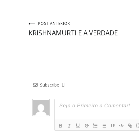
Navegação
POST ANTERIOR
KRISHNAMURTI E A VERDADE
de
Post
Subscribe
{