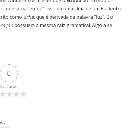
nós conhecemos. Ele diz que o
Eu sou
do “Eu sou o
, que seria “eu-eu”. Isso dá uma idéia de um Eu dentro
crito como
urha
, que é derivada da palavra “luz”. E o
bração
possuem a mesma raiz gramatical. Algo a se
0
Avaliação
SUS