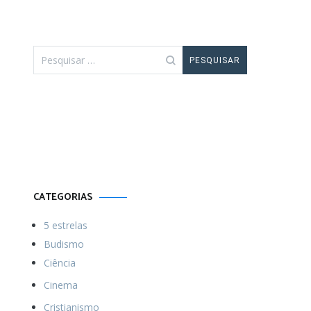
Pesquisar
por:
Por uma vida
Menos ordinária
CATEGORIAS
5 estrelas
Budismo
Ciência
Cinema
Cristianismo