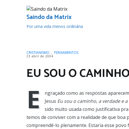
Pular
para
o
Saindo da Matrix
conteúdo
Por uma vida menos ordinária
CRISTIANISMO
,
PENSAMENTOS
23 abril de 2004
EU SOU O CAMINH
E
ngraçado como as respostas aparecem 
Jesus
Eu sou o caminho, a verdade e a
sido muito usada como justificativa pra
temos de conviver com a realidade de que boa
compreendê-lo plenamente. Estaria esse povo fa