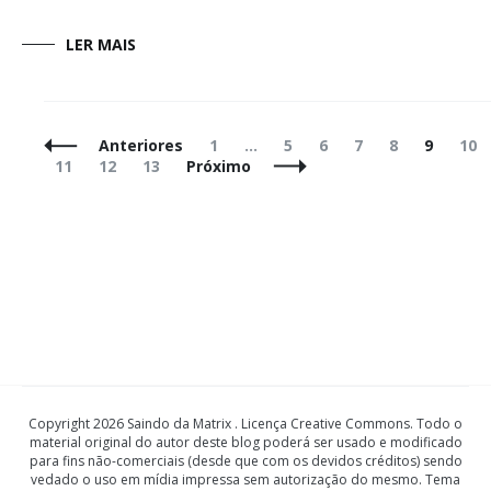
LER MAIS
Navegação
Página
Página
Página
Página
Página
Página
Pág
Anteriores
1
…
5
6
7
8
9
10
de
Página
Página
Página
11
12
13
Próximo
Posts
Copyright 2026 Saindo da Matrix . Licença Creative Commons. Todo o
material original do autor deste blog poderá ser usado e modificado
para fins não-comerciais (desde que com os devidos créditos) sendo
vedado o uso em mídia impressa sem autorização do mesmo. Tema