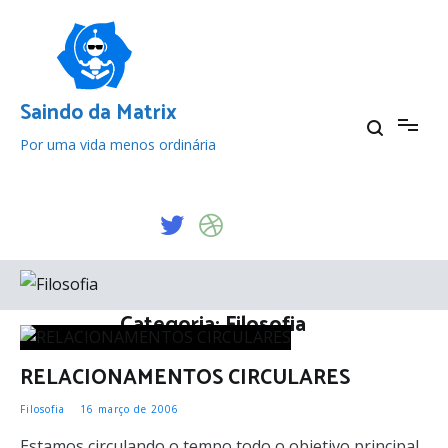
Pular
para
o
conteúdo
Saindo da Matrix
Por uma vida menos ordinária
Categoria:
Filosofia
RELACIONAMENTOS CIRCULARES
Filosofia
16 março de 2006
Estamos circulando o tempo todo o objetivo principal,