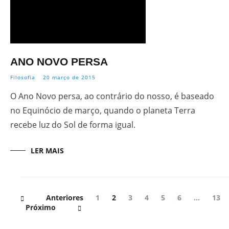
ANO NOVO PERSA
Filosofia
20 março de 2015
O Ano Novo persa, ao contrário do nosso, é baseado
no Equinócio de março, quando o planeta Terra
recebe luz do Sol de forma igual.
LER MAIS
Navegação
Página
Página
Página
Página
Página
Página
Pági
Anteriores
1
2
3
4
5
6
…
13
de
Próximo
Posts