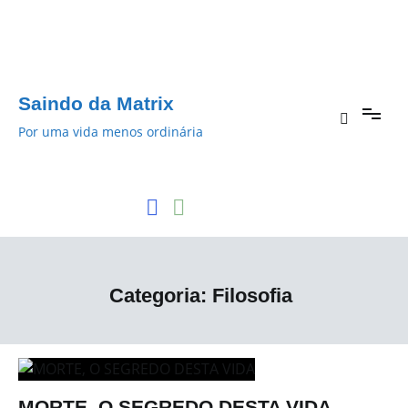
Pular
para
o
conteúdo
Saindo da Matrix
Por uma vida menos ordinária
Categoria:
Filosofia
MORTE, O SEGREDO DESTA VIDA