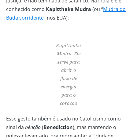
Justiça” e não tem nada de satânico. Na Índia ele é
conhecido como
Kapitthaka Mudra
(ou “
Mudra do
Buda sorridente
” nos EUA):
Kapitthaka
Mudra. Ele
serve para
abrir o
fluxo de
energia
para o
coração
Esse gesto também é usado no Catolicismo como
sinal da
bênção
(
Benediction
), mas mantendo o
polegar levantado, pra representar a Trindade: