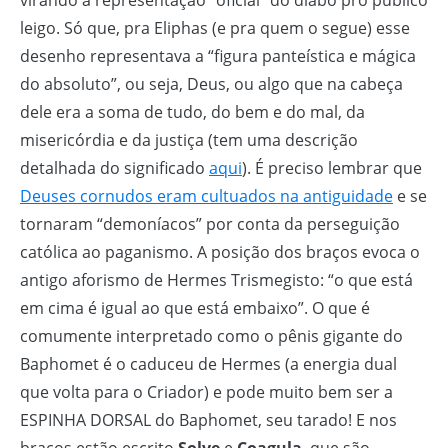
virando a representação “oficial” do diabo pro público
leigo. Só que, pra Eliphas (e pra quem o segue) esse
desenho representava a “figura panteística e mágica
do absoluto”, ou seja, Deus, ou algo que na cabeça
dele era a soma de tudo, do bem e do mal, da
misericórdia e da justiça (tem uma descrição
detalhada do significado
aqui
). É preciso lembrar que
Deuses cornudos eram cultuados na antiguidade
e se
tornaram “demoníacos” por conta da perseguição
católica ao paganismo. A posição dos braços evoca o
antigo aforismo de Hermes Trismegisto: “o que está
em cima é igual ao que está embaixo”. O que é
comumente interpretado como o pênis gigante do
Baphomet é o caduceu de Hermes (a energia dual
que volta para o Criador) e pode muito bem ser a
ESPINHA DORSAL do Baphomet, seu tarado! E nos