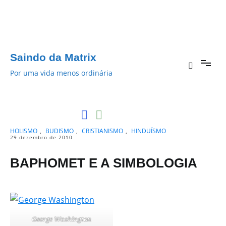
Pular
para
o
conteúdo
Saindo da Matrix
Por uma vida menos ordinária
HOLISMO
,
BUDISMO
,
CRISTIANISMO
,
HINDUÍSMO
29 dezembro de 2010
BAPHOMET E A SIMBOLOGIA
George Washington