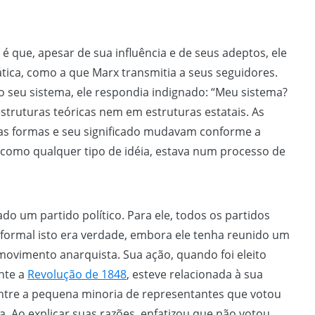
.
 é que, apesar de sua influência e de seus adeptos, ele
ica, como a que Marx transmitia a seus seguidores.
seu sistema, ele respondia indignado: “Meu sistema?
struturas teóricas nem em estruturas estatais. As
uas formas e seu significado mudavam conforme a
a, como qualquer tipo de idéia, estava num processo de
um partido político. Para ele, todos os partidos
 formal isto era verdade, embora ele tenha reunido um
movimento anarquista. Sua ação, quando foi eleito
nte a
Revolução de 1848
, esteve relacionada à sua
a entre a pequena minoria de representantes que votou
. Ao explicar suas razões, enfatizou que não votou