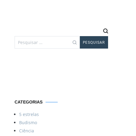
Pesquisar
por:
Por uma vida
Menos ordinária
CATEGORIAS
5 estrelas
Budismo
Ciência