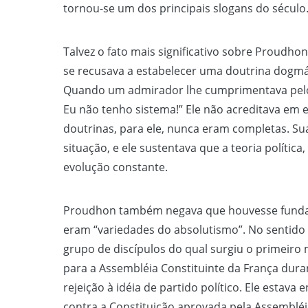
tornou-se um dos principais slogans do século
Talvez o fato mais significativo sobre Proudhon
se recusava a estabelecer uma doutrina dogmát
Quando um admirador lhe cumprimentava pelo 
Eu não tenho sistema!” Ele não acreditava em e
doutrinas, para ele, nunca eram completas. S
situação, e ele sustentava que a teoria polític
evolução constante.
Proudhon também negava que houvesse fundado 
eram “variedades do absolutismo”. No sentido
grupo de discípulos do qual surgiu o primeiro 
para a Assembléia Constituinte da França dura
rejeição à idéia de partido político. Ele estav
contra a Constituição aprovada pela Assembléia