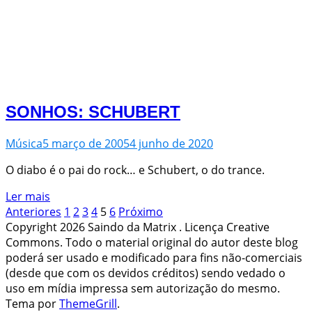
SONHOS: SCHUBERT
Música
5 março de 2005
4 junho de 2020
O diabo é o pai do rock… e Schubert, o do trance.
Ler mais
Navegação
Página
Página
Página
Página
Página
Página
Anteriores
1
2
3
4
5
6
Próximo
de
Copyright 2026 Saindo da Matrix . Licença Creative
Posts
Commons. Todo o material original do autor deste blog
poderá ser usado e modificado para fins não-comerciais
(desde que com os devidos créditos) sendo vedado o
uso em mídia impressa sem autorização do mesmo.
Tema por
ThemeGrill
.