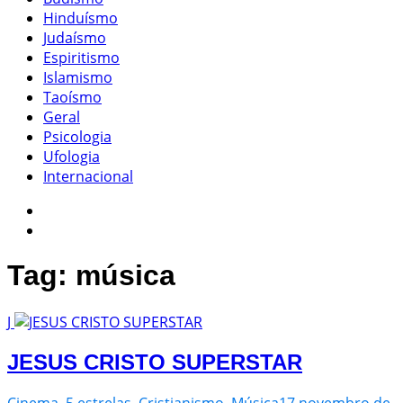
Hinduísmo
Judaísmo
Espiritismo
Islamismo
Taoísmo
Geral
Psicologia
Ufologia
Internacional
Tag:
música
J
JESUS CRISTO SUPERSTAR
Cinema
,
5 estrelas
,
Cristianismo
,
Música
17 novembro de