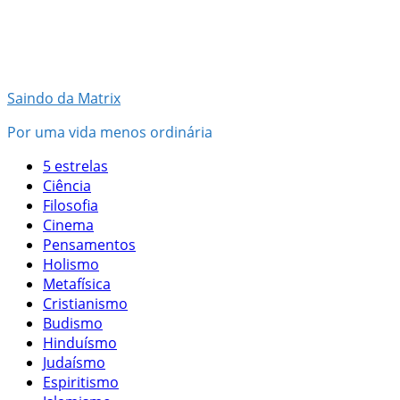
Pular
para
o
conteúdo
Saindo da Matrix
Por uma vida menos ordinária
5 estrelas
Ciência
Filosofia
Cinema
Pensamentos
Holismo
Metafísica
Cristianismo
Budismo
Hinduísmo
Judaísmo
Espiritismo