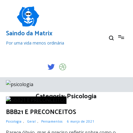
Pular
para
o
conteúdo
Saindo da Matrix
Por uma vida menos ordinária
Categoria:
Psicologia
BBB21 E PRECONCEITOS
Psicologia
,
Geral
,
Pensamentos
6 março de 2021
Parece óbvio, mas é preciso refletir sobre como o