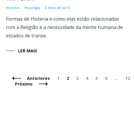
Holismo
,
Psicologia
5 maio de 2015
Formas de Histeria e como elas estão relacionadas
com a Religião e a necessidade da mente humana de
estados de transe.
LER MAIS
Navegação
Página
Página
Página
Página
Página
Página
Pág
Anteriores
1
2
3
4
5
6
…
12
de
Próximo
Posts