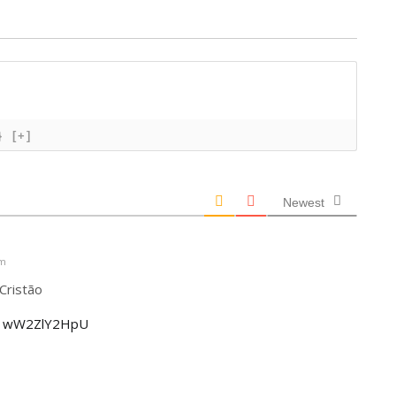
}
[+]
Newest
pm
Cristão
v=1wW2ZlY2HpU