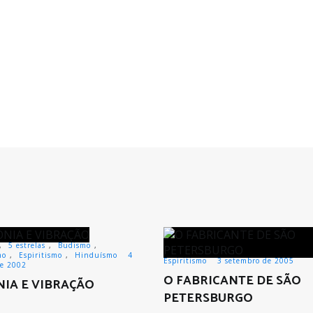
,
5 estrelas
,
Budismo
,
mo
,
Espiritismo
,
Hinduísmo
4
Espiritismo
3 setembro de 2005
de 2002
O FABRICANTE DE SÃO
NIA E VIBRAÇÃO
PETERSBURGO