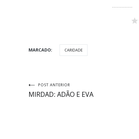
MARCADO:
CARIDADE
Navegação
POST ANTERIOR
MIRDAD: ADÃO E EVA
de
Post