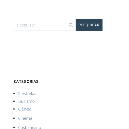
Pesquisar
por:
Por uma vida
Menos ordinária
CATEGORIAS
5 estrelas
Budismo
Ciência
Cinema
Cristianismo