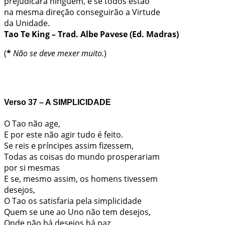
prejudicará ninguém, e se todos estão
na mesma direção conseguirão a Virtude
da Unidade.
Tao Te King – Trad. Albe Pavese (Ed. Madras)
(
*
Não se deve mexer muito.
)
Verso
37 – A SIMPLICIDADE
O Tao não age,
E por este não agir tudo é feito.
Se reis e príncipes assim fizessem,
Todas as coisas do mundo prosperariam
por si mesmas
E se, mesmo assim, os homens tivessem
desejos,
O Tao os satisfaria pela simplicidade
Quem se une ao Uno não tem desejos,
Onde não há desejos há paz.