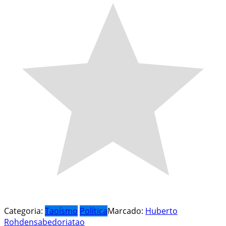
Categoria:
Taoísmo
Política
Marcado:
Huberto
Rohden
sabedoria
tao