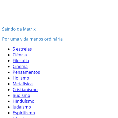
Pular
para
o
conteúdo
Saindo da Matrix
Por uma vida menos ordinária
5 estrelas
Ciência
Filosofia
Cinema
Pensamentos
Holismo
Metafísica
Cristianismo
Budismo
Hinduísmo
Judaísmo
Espiritismo