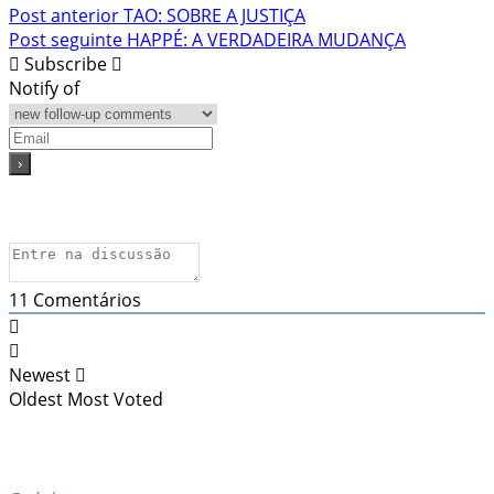
Navegação
Post anterior
TAO: SOBRE A JUSTIÇA
Post seguinte
HAPPÉ: A VERDADEIRA MUDANÇA
de
Subscribe
Post
Notify of
11
Comentários
Newest
Oldest
Most Voted