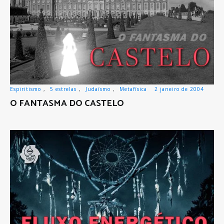
Espiritismo
,
5 estrelas
,
Judaísmo
,
Metafísica
2 janeiro de 2004
O FANTASMA DO CASTELO