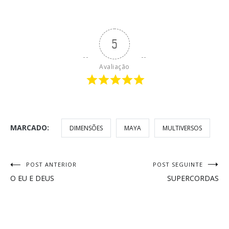
5
Avaliação
MARCADO:
DIMENSÕES
MAYA
MULTIVERSOS
Navegação
POST ANTERIOR
POST SEGUINTE
O EU E DEUS
SUPERCORDAS
de
Post