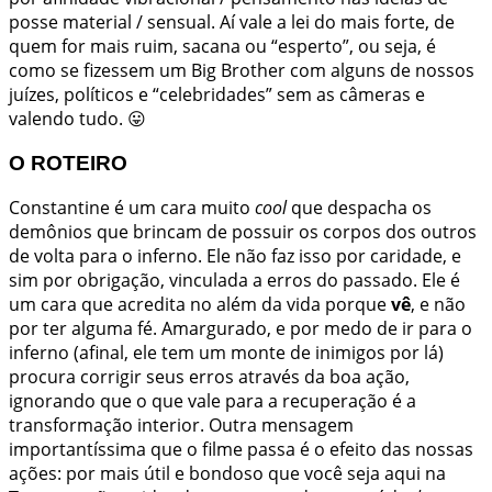
posse material / sensual. Aí vale a lei do mais forte, de
quem for mais ruim, sacana ou “esperto”, ou seja, é
como se fizessem um Big Brother com alguns de nossos
juízes, políticos e “celebridades” sem as câmeras e
valendo tudo. 😛
O ROTEIRO
Constantine é um cara muito
cool
que despacha os
demônios que brincam de possuir os corpos dos outros
de volta para o inferno. Ele não faz isso por caridade, e
sim por obrigação, vinculada a erros do
passado
. Ele é
um cara que acredita no além da vida porque
vê
, e não
por ter alguma fé. Amargurado, e por medo de ir para o
inferno (afinal, ele tem um monte de inimigos por lá)
procura corrigir seus erros através da boa ação,
ignorando que o que vale para a recuperação é a
transformação
interior
. Outra mensagem
importantíssima que o filme passa é o efeito das nossas
ações: por mais útil e bondoso que você seja aqui na