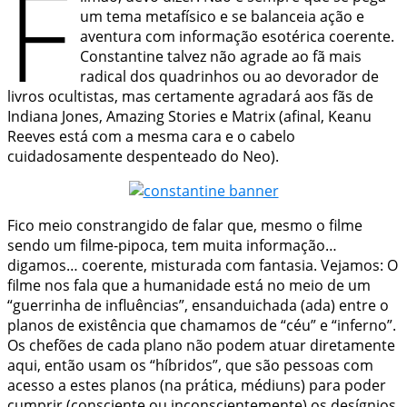
F
um tema metafísico e se balanceia ação e
aventura com informação esotérica coerente.
Constantine talvez não agrade ao fã mais
radical dos
quadrinhos
ou ao devorador de
livros ocultistas, mas certamente agradará aos fãs de
Indiana Jones, Amazing Stories e Matrix (afinal, Keanu
Reeves está com a mesma cara e o
cabelo
cuidadosamente despenteado do Neo).
Fico meio constrangido de falar que, mesmo o filme
sendo um filme-pipoca, tem muita informação…
digamos… coerente, misturada com fantasia. Vejamos: O
filme nos fala que a humanidade está no meio de um
“guerrinha de influências”, ensanduichada (ada) entre o
planos de existência que chamamos de “céu” e “inferno”.
Os chefões de cada plano não podem atuar diretamente
aqui, então usam os “híbridos”, que são pessoas com
acesso a estes planos (na prática, médiuns) para poder
cumprir (consciente ou inconscientemente) os desígnios