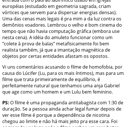
entrada com o padrão labiríntico usado em igrejas
européias (estudado em geometria sagrada, criam
vórtices que servem para dispersar energias densas).
Uma das cenas mais legais é pra mim a da luz contra os
demônios voadores. Lembrou o velho e bom cinema do
tempo que não havia computação gráfica (embora use
nesta cena). A idéia do amuleto funcionar como um
“colete à prova de balas” metafisicamente foi bem
realista também, já que a imantação magnética de
objetos por certas entidades afastam os opostos.
Vi uns comentários acusando o filme de homofobia, por
causa do Lúcifer (Lu, para os mais íntimos), mas para um
filme que trata primeiramente de equilíbrio, é
perfeitamente natural que tenhamos uma anja Gabriel
que age como um homem e um Lulu bem feminino.
PS:
O filme é uma propaganda antitabagista com 1:30 de
duração. Se a pessoa ainda achar legal fumar depois de
ver esse filme é porque a dependência de nicotina
chegou ao limite e não há mais jeito pra esse cara. Foi