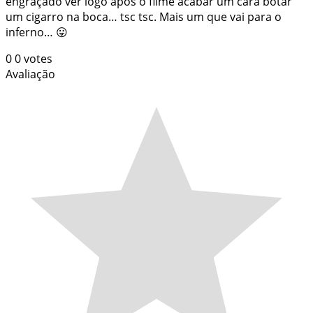
engraçado ver logo após o filme acabar um cara botar
um cigarro na boca… tsc tsc. Mais um que vai para o
inferno… 😛
0
0
votes
Avaliação