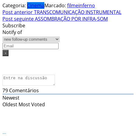
Categoria:
Cinema
Marcado:
filme
inferno
Navegação
Post anterior
TRANSCOMUNICAÇÃO INSTRUMENTAL
Post seguinte
ASSOMBRAÇÃO POR INFRA-SOM
de
Subscribe
Post
Notify of
79
Comentários
Newest
Oldest
Most Voted
...