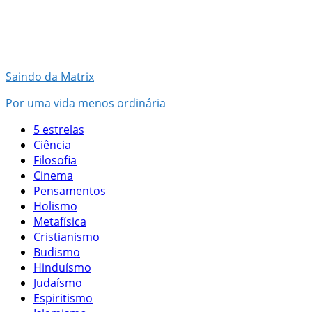
Pular
para
o
conteúdo
Saindo da Matrix
Por uma vida menos ordinária
5 estrelas
Ciência
Filosofia
Cinema
Pensamentos
Holismo
Metafísica
Cristianismo
Budismo
Hinduísmo
Judaísmo
Espiritismo