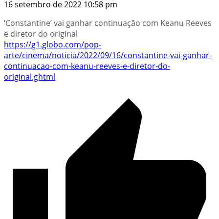
16 setembro de 2022 10:58 pm
‘Constantine’ vai ganhar continuação com Keanu Reeves
e diretor do original
https://g1.globo.com/pop-
arte/cinema/noticia/2022/09/16/constantine-vai-ganhar-
continuacao-com-keanu-reeves-e-diretor-do-
original.ghtml