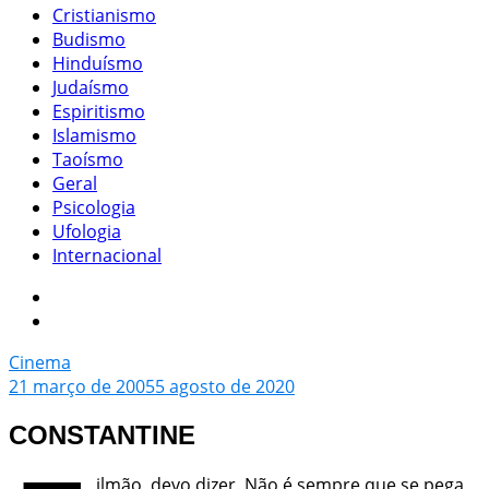
Cristianismo
Budismo
Hinduísmo
Judaísmo
Espiritismo
Islamismo
Taoísmo
Geral
Psicologia
Ufologia
Internacional
Cinema
21 março de 2005
5 agosto de 2020
CONSTANTINE
ilmão, devo dizer. Não é sempre que se pega