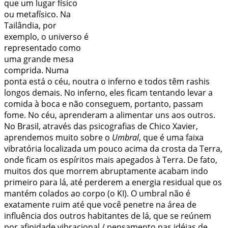
que um lugar físico
ou metafísico. Na
Tailândia, por
exemplo, o universo é
representado como
uma grande mesa
comprida. Numa
ponta está o céu, noutra o inferno e todos têm
rashis
longos demais. No inferno, eles ficam tentando levar a
comida à boca e não conseguem, portanto, passam
fome. No céu, aprenderam a alimentar uns aos outros.
No Brasil, através das psicografias de Chico Xavier,
aprendemos muito sobre o
Umbral
, que é uma faixa
vibratória localizada um pouco acima da crosta da Terra,
onde ficam os espíritos mais apegados à Terra. De fato,
muitos dos que morrem abruptamente acabam indo
primeiro para lá, até perderem a energia residual que os
mantém colados ao corpo (o KI). O umbral não é
exatamente ruim até que você penetre na área de
influência dos outros habitantes de lá, que se reúnem
por afinidade vibracional / pensamento nas idéias de