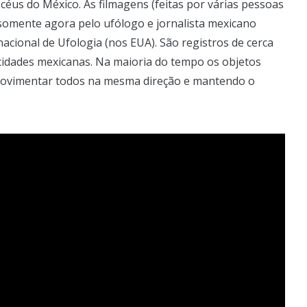
céus do México. As filmagens (feitas por várias pessoas
somente agora pelo ufólogo e jornalista mexicano
cional de Ufologia (nos EUA). São registros de cerca
cidades mexicanas. Na maioria do tempo os objetos
movimentar todos na mesma direção e mantendo o