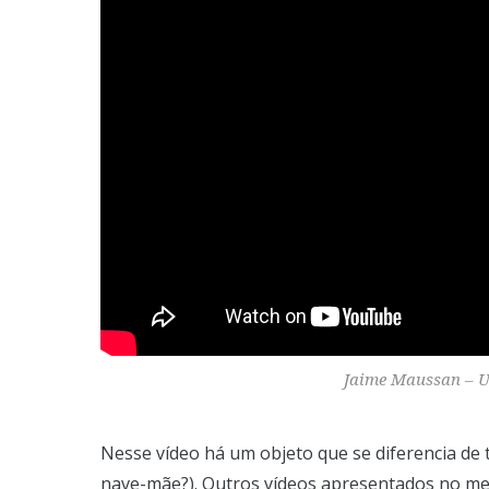
Jaime Maussan – U
Nesse vídeo há um objeto que se diferencia de 
nave-mãe?). Outros vídeos apresentados no me