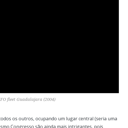
FO fleet Guadalajara (2004)
todos os outros, ocupando um lugar central (seria uma
smo Congresso são ainda mais intrigantes, pois