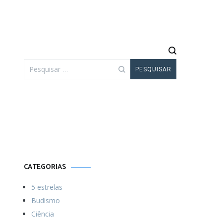
Pesquisar
por:
Por uma vida
Menos ordinária
CATEGORIAS
5 estrelas
Budismo
Ciência