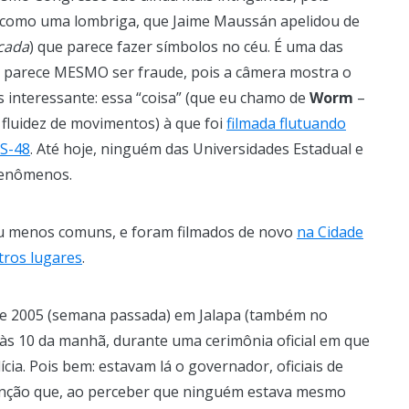
como uma lombriga, que Jaime Maussán apelidou de
icada
) que parece fazer símbolos no céu. É uma das
não parece MESMO ser fraude, pois a câmera mostra o
s interessante: essa “coisa” (que eu chamo de
Worm
–
 fluidez de movimentos) à que foi
filmada flutuando
TS-48
. Até hoje, ninguém das Universidades Estadual e
fenômenos.
u menos comuns, e foram filmados de novo
na Cidade
tros lugares
.
 de 2005 (semana passada) em Jalapa (também no
às 10 da manhã, durante uma cerimônia oficial em que
cia. Pois bem: estavam lá o governador, oficiais de
atenção que, ao perceber que ninguém estava mesmo