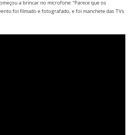
omeçou a brincar no microfone: “Parece que os
ento foi filmado e fotografado, e foi manchete das TVs