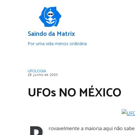
Pular
para
o
conteúdo
Saindo da Matrix
Por uma vida menos ordinária
UFOLOGIA
28 junho de 2005
UFOs NO MÉXICO
P
rovavelmente a maioria aqui não sabe