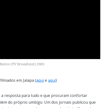
Mexico (TV broadcast) 2005
filmados em Jalapa (
aqui
e
aqui
)
a resposta para tudo e que procuram confortar
além do próprio umbigo. Um dos jornais publicou que