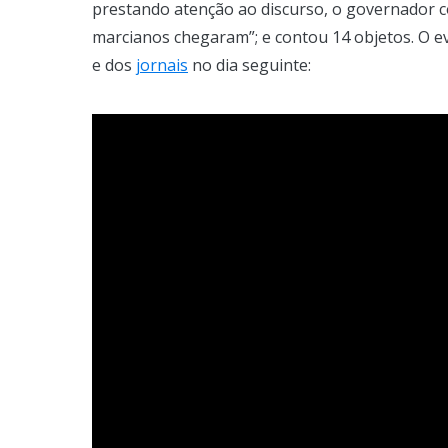
prestando atenção ao discurso, o governador c
marcianos chegaram”; e contou 14 objetos. O ev
e dos
jornais
no dia seguinte: