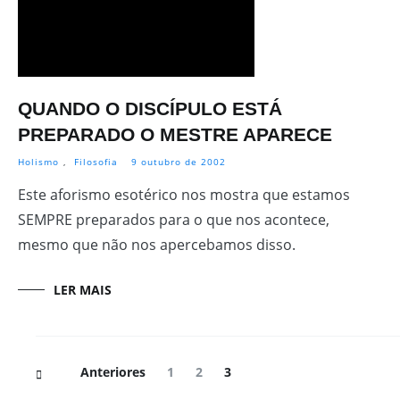
QUANDO O DISCÍPULO ESTÁ
PREPARADO O MESTRE APARECE
Holismo
,
Filosofia
9 outubro de 2002
Este aforismo esotérico nos mostra que estamos
SEMPRE preparados para o que nos acontece,
mesmo que não nos apercebamos disso.
LER MAIS
Navegação
Página
Página
Página
Anteriores
1
2
3
de