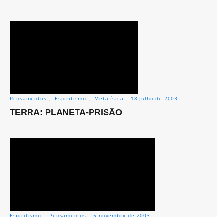
Pensamentos
,
Espiritismo
,
Metafísica
18 julho de 2003
TERRA: PLANETA-PRISÃO
Espiritismo
,
Pensamentos
5 novembro de 2003