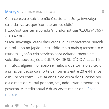
Martyn
11 maio de 2011 11:23 am
Com certeza o suicídio não é racional… Suíça investiga
caso das vacas que “cometeram suicídio”
http://noticias.terra.com.br/mundo/noticias/0,,OI3947657
-EI8142,00-
Suica+investiga+caso+das+vacas+que+cometeram+suicidi
o.html … só no japão… q suicídio mata mais q terremoto e
tsunami… Japão cria serviços para evitar aumento de
suicídios após tragédia CULTURA DE SUICÍDIO A cada 15
minutos, alguém no Japão se mata, o que torna o suicídio
a principal causa da morte de homens entre 20 e 44 anos
e mulheres entre 15 e 34 anos. São cerca de 90 casos por
dia e mais de 30 mil por ano, segundo levantamento do
governo. A média anual é duas vezes maior do
…
Read
more »
Responder
0