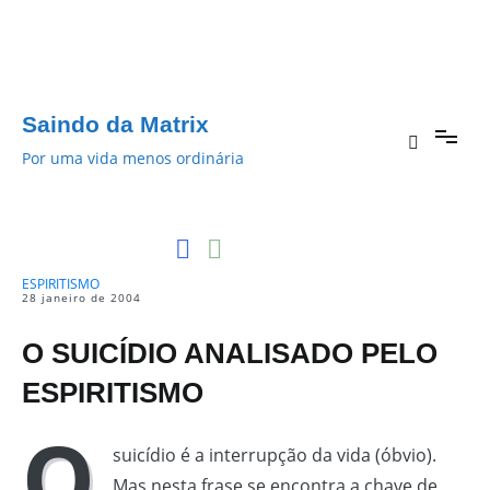
Pular
para
o
conteúdo
Saindo da Matrix
Por uma vida menos ordinária
ESPIRITISMO
28 janeiro de 2004
O SUICÍDIO ANALISADO PELO
ESPIRITISMO
O
suicídio é a interrupção da vida (óbvio).
Mas nesta frase se encontra a chave de