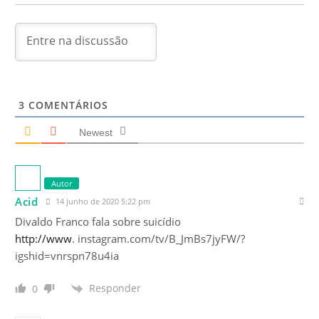
3
COMENTÁRIOS
Newest
Autor
Acid
14 junho de 2020 5:22 pm
Divaldo Franco fala sobre suicídio
http://www
. instagram.com/tv/B_JmBs7jyFW/?
igshid=vnrspn78u4ia
Responder
0