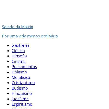
Pular
para
o
conteúdo
Saindo da Matrix
Por uma vida menos ordinária
5 estrelas
Ciência
Filosofia
Cinema
Pensamentos
Holismo
Metafísica
Cristianismo
Budismo
Hinduísmo
Judaísmo
Espiritismo