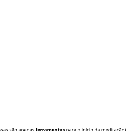
essas são apenas
ferramentas
para o início da meditação).