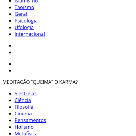
Islamismo
Taoísmo
Geral
Psicologia
Ufologia
Internacional
MEDITAÇÃO “QUEIMA” O KARMA?
5 estrelas
Ciência
Filosofia
Cinema
Pensamentos
Holismo
Metafísica