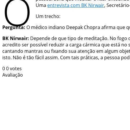
O
Uma
entrevista com BK Nirwair
, Secretári
Um trecho:
Pergunta:
O médico indiano Deepak Chopra afirma que qu
BK Nirwair:
Depende de que tipo de meditação. No fogo d
acredito ser possível reduzir a carga cármica que está n
cantando mantras ou fixando sua atenção em algum objeto
isto. Não é tão fácil assim. Com tais práticas, a pessoa 
0
0
votes
Avaliação