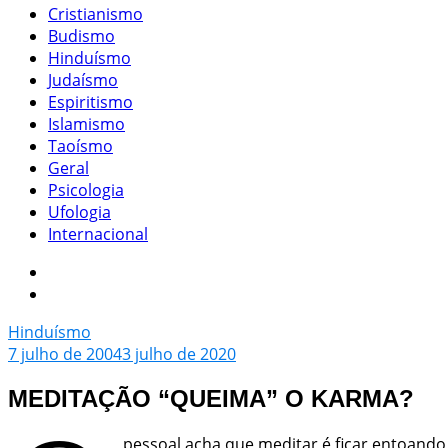
Cristianismo
Budismo
Hinduísmo
Judaísmo
Espiritismo
Islamismo
Taoísmo
Geral
Psicologia
Ufologia
Internacional
Hinduísmo
7 julho de 2004
3 julho de 2020
MEDITAÇÃO “QUEIMA” O KARMA?
pessoal acha que meditar é ficar entoand